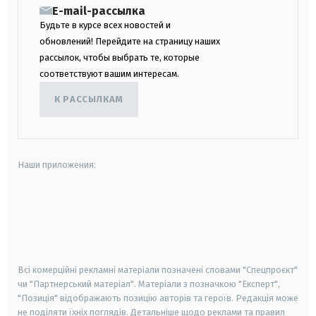
E-mail-рассылка
Будьте в курсе всех новостей и
обновлений! Перейдите на страницу наших
рассылок, чтобы выбрать те, которые
соответствуют вашим интересам.
К РАССЫЛКАМ
Наши приложения:
android
apple
smart tv
samsung smart tv
Всі комерційні рекламні матеріали позначені словами "Спецпроєкт"
чи "Партнерський матеріал". Матеріали з позначкою "Експерт",
"Позиція" відображають позицію авторів та героїв. Редакція може
не поділяти їхніх поглядів. Детальніше щодо реклами та правил