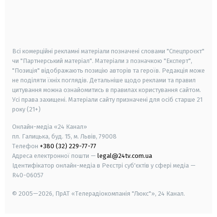
android
apple
smart tv
samsung smart tv
Всі комерційні рекламні матеріали позначені словами "Спецпроєкт"
чи "Партнерський матеріал". Матеріали з позначкою "Експерт",
"Позиція" відображають позицію авторів та героїв. Редакція може
не поділяти їхніх поглядів. Детальніше щодо реклами та правил
цитування можна ознайомитись в правилах користування сайтом.
Усі права захищені.
Матеріали сайту призначені для осіб старше
21
року (21+)
Онлайн-медіа «24 Канал»
пл. Галицька, буд. 15, м. Львів, 79008
Телефон
+380 (32) 229-77-77
Адреса електронної пошти —
legal@24tv.com.ua
Ідентифікатор онлайн-медіа в Реєстрі суб'єктів у сфері медіа —
R40-06057
© 2005—2026,
ПрАТ «Телерадіокомпанія "Люкс"», 24 Канал.