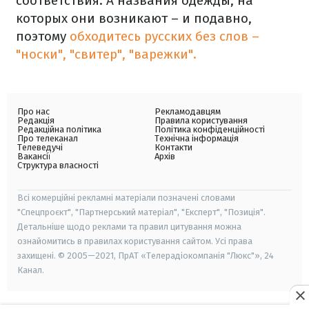
соответствия. А названия одежды, на
которых они возникают – и подавно,
поэтому
обходитесь русских без слов –
"носки", "свитер", "варежки".
Про нас
Рекламодавцям
Редакція
Правила користування
Редакційна політика
Політика конфіденційності
Про телеканал
Технічна інформація
Телеведучі
Контакти
Вакансії
Архів
Структура власності
Всі комерційні рекламні матеріали позначені словами
"Спецпроєкт", "Партнерський матеріал", "Експерт", "Позиція".
Детальніше щодо реклами та правил цитування можна
ознайомитись в правилах користування сайтом. Усі права
захищені. © 2005—2021, ПрАТ «Телерадіокомпанія "Люкс"», 24
Канал.