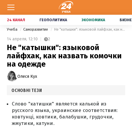
24 КАНАЛ
ГЕОПОЛИТИКА
ЭКОНОМИКА
БИЗНЕ
Учеба
Саморазвитие
Не "катышки": языковой лайфхак, как назвать комочки на одежде
14 апреля,
12:10
2
Не "катышки": языковой
лайфхак, как назвать комочки
на одежде
Олеся Кух
ОСНОВНІ ТЕЗИ
Слово "катишки" является калькой из
русского языка, украинские соответствия:
ковтунці, ковтики, балабушки, грудочки,
жмутики, катуни.