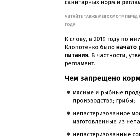
санитарных норм и регла
ЧИТАЙТЕ ТАКЖЕ МЕДОСМОТР ПЕРЕД С
ГОДУ
К слову, в 2019 году по и
Клопотенко было
начато 
питания
. В частности, у
регламент.
Чем запрещено корм
мясные и рыбные прод
производства; грибы;
непастеризованное мо
изготовленные из непа
непастеризованные сок