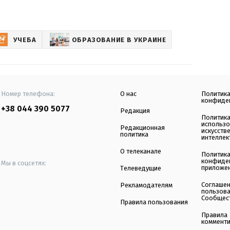
УЧЕБА
ОБРАЗОВАНИЕ В УКРАИНЕ
Номер телефона:
О нас
Политик
конфиде
+38 044 390 5077
Редакция
Политик
использ
Редакционная
искусств
политика
интеллек
О телеканале
Политик
конфиде
Мы в соцсетях:
приложе
Телеведущие
Соглаше
Рекламодателям
пользов
Сообщес
Правила пользования
Правила
коммент