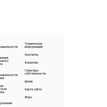
а
Техническая
нциальности
информация
а
Контакты
ования
енного
Вакансии
та
Структура
а
собственности
нциальности
ния
Архив
ние
ателя
Карта сайта
тва
Игры
ирования