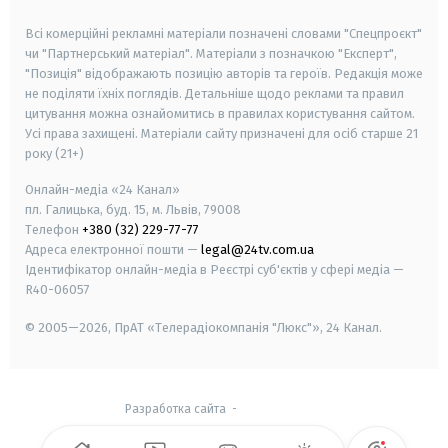
smart tv
samsung smart tv
Всі комерційні рекламні матеріали позначені словами "Спецпроєкт"
чи "Партнерський матеріал". Матеріали з позначкою "Експерт",
"Позиція" відображають позицію авторів та героїв. Редакція може
не поділяти їхніх поглядів. Детальніше щодо реклами та правил
цитування можна ознайомитись в правилах користування сайтом.
Усі права захищені.
Матеріали сайту призначені для осіб старше
21
року (21+)
Онлайн-медіа «24 Канал»
пл. Галицька, буд. 15, м. Львів, 79008
Телефон
+380 (32) 229-77-77
Адреса електронної пошти —
legal@24tv.com.ua
Ідентифікатор онлайн-медіа в Реєстрі суб'єктів у сфері медіа —
R40-06057
© 2005—2026,
ПрАТ «Телерадіокомпанія "Люкс"», 24 Канал.
Разработка сайта
-