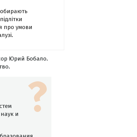
– обирають
підлітки
я про умови
лузі.
сор Юрий Бобало.
тво.
стем
 наук и
образования