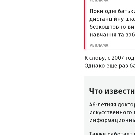
Поки одні батьк
дистанційну школ
безкоштовно вип
навчання та заб
К слову, с 2007 
Однако еще раз б
Что извест
46-летняя докто
искусственного 
информационных
Также работает