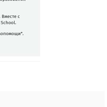
 Вместе с
School.
мопомощи".