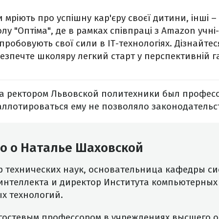
и мріють про успішну кар'єру своєї дитини, інші 
у "Оптіма", де в рамках співпраці з Amazon учні-
робовують свої сили в ІТ-технологіях. Дізнайтес
езпечте школяру легкий старт у перспективній га
года ректором Львовской политехники был профес
аллотироваться ему не позволяло законодательс
но о Наталье Шаховской
р технических наук, основательница кафедры си
интеллекта и директор Института компьютерных
 технологий.
 гостевым профессором в учреждениях высшего 