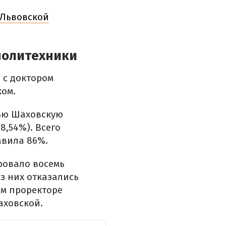
 Львовской
политехники
 с доктором
ком.
лью Шаховскую
8,54%). Всего
авила 86%.
ровало восемь
з них отказались
ом проректоре
аховской.