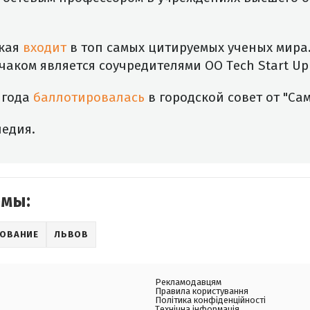
ская
входит
в топ самых цитируемых ученых мира.
аком является соучредителями ОО Tech Start Up 
 года
баллотировалась
в городской совет от "Са
педия.
емы:
ЗОВАНИЕ
ЛЬВОВ
Рекламодавцям
Правила користування
Політика конфіденційності
Технічна інформація