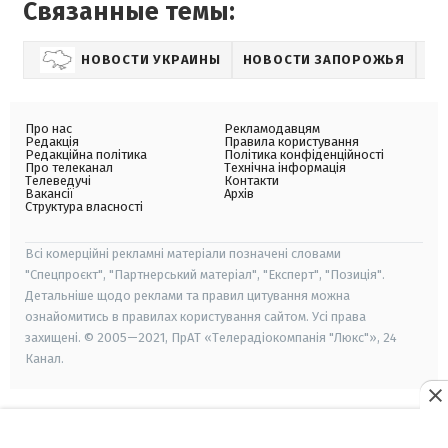
Связанные темы:
НОВОСТИ УКРАИНЫ
НОВОСТИ ЗАПОРОЖЬЯ
Про нас
Рекламодавцям
Редакція
Правила користування
Редакційна політика
Політика конфіденційності
Про телеканал
Технічна інформація
Телеведучі
Контакти
Вакансії
Архів
Структура власності
Всі комерційні рекламні матеріали позначені словами
"Спецпроєкт", "Партнерський матеріал", "Експерт", "Позиція".
Детальніше щодо реклами та правил цитування можна
ознайомитись в правилах користування сайтом. Усі права
захищені. © 2005—2021, ПрАТ «Телерадіокомпанія "Люкс"», 24
Канал.