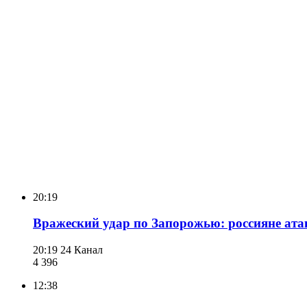
20:19
Вражеский удар по Запорожью: россияне ата
20:19
24 Канал
4 396
12:38