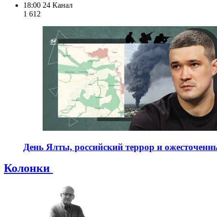
18:00
24 Канал
1 612
День Ялты, российский террор и ожесточенны
Колонки