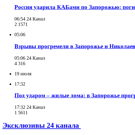
Россия ударила КАБами по Запорожью: погибл
06:54
24 Канал
2 157
1
05:06
Взрывы прогремели в Запорожье и Николаев
05:06
24 Канал
4 316
19 июля
17:32
Под ударом – жилые дома: в Запорожье про
17:32
24 Канал
1 561
1
Эксклюзивы 24 канала