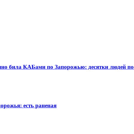
танно била КАБами по Запорожью: десятки людей п
орожья: есть раненая