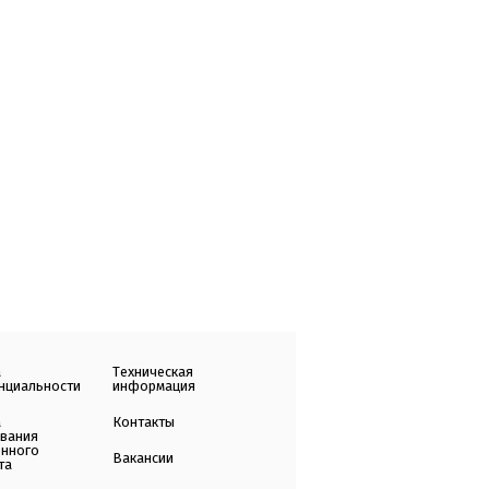
а
Техническая
нциальности
информация
а
Контакты
ования
енного
Вакансии
та