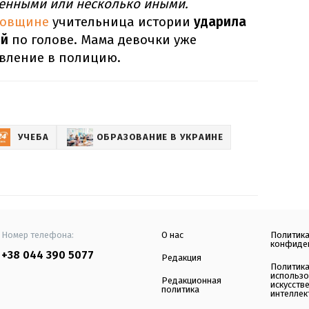
ченными или несколько иными.
ковщине
учительница истории
ударила
ой
по голове. Мама девочки уже
явление в полицию.
УЧЕБА
ОБРАЗОВАНИЕ В УКРАИНЕ
Номер телефона:
О нас
Политик
конфиде
+38 044 390 5077
Редакция
Политик
использ
Редакционная
искусств
политика
интеллек