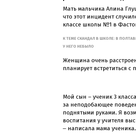
Мать мальчика Алина Глу
что этот инцидент случилс
классе школы №1 в Фасто
К ТЕМЕ СКАНДАЛ В ШКОЛЕ: В ПОЛТА
У НЕГО НЕБЫЛО
Женщина очень расстроен
планирует встретиться с
Мой сын – ученик 3 класс
за неподобающее поведен
поднятыми руками. Я возм
воспитания у учителя выс
написала мама ученика.
–