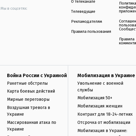
О телеканале
Политик
конфиде
Мы в соцсетях:
приложе
Телеведущие
Соглаше
Рекламодателям
пользов
Сообщес
Правила пользования
Правила
коммент
Война России с Украиной
Мобилизация в Украине
Ракетные обстрелы
Увольнение с военной
службы
Карта боевых действий
Мобилизация 50+
Мирные переговоры
Мобилизация женщин
Воздушная тревога в
Украине
Контракт для 18-24-летних
Массированная атака по
Отсрочка от мобилизации
Украине
Мобилизация в Украине: