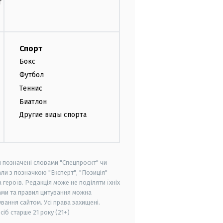
т
Спорт
Бокс
Футбол
Теннис
Биатлон
Другие виды спорта
и позначені словами "Спецпроєкт" чи
ли з позначкою "Експерт", "Позиція"
героїв. Редакція може не поділяти їхніх
ами та правил цитування можна
вання сайтом. Усі права захищені.
осіб старше
21 року (21+)