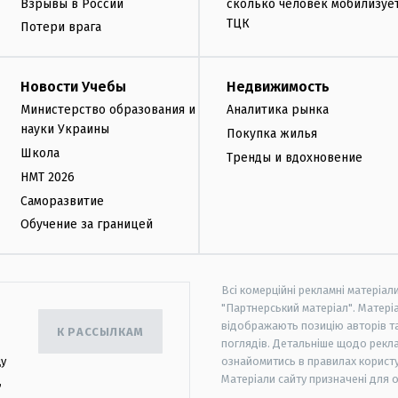
Взрывы в России
сколько человек мобилизуе
ТЦК
Потери врага
Новости Учебы
Недвижимость
Министерство образования и
Аналитика рынка
науки Украины
Покупка жилья
Школа
Тренды и вдохновение
НМТ 2026
Саморазвитие
Обучение за границей
Всі комерційні рекламні матеріал
"Партнерський матеріал". Матеріа
відображають позицію авторів та 
К РАССЫЛКАМ
поглядів. Детальніше щодо рекл
цу
ознайомитись в правилах користу
Матеріали сайту призначені для 
,