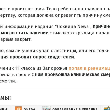
месте происшествия. Тело ребенка направлено н
ертизу, которая должна определить причину сме
й информации издания "Лохвица News",
причин
 могло стать падение
с высокого крыльца парад
 время закрыт.
о, сам ли ученик упал с лестницы, или его толкн
ция проводит опрос свидетелей.
ученик 11 класса из Запорожья
попал в реанима
ерыва в школе
с ним произошла клиническая сме
смогли.
емы:
АИНЫ
УЧЕБА
ОБРАЗОВАНИЕ В УКРАИНЕ