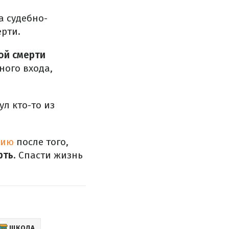
а судебно-
рти.
ой смерти
ного входа,
ул кто-то из
цию
после того,
рть
. Спасти жизнь
ШКОЛА