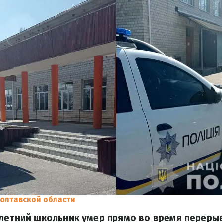
олтавской области
-летний школьник умер прямо во время переры