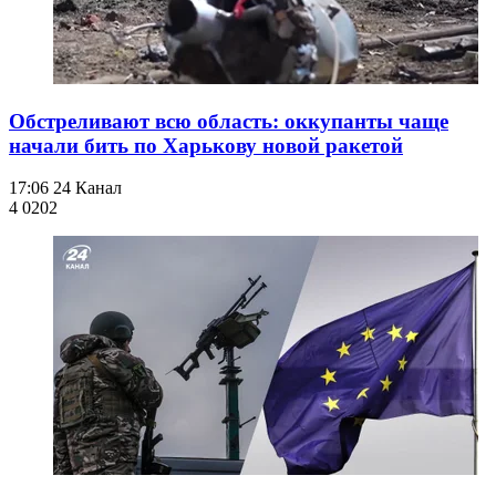
Обстреливают всю область: оккупанты чаще
начали бить по Харькову новой ракетой
17:06
24 Канал
4 020
2