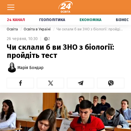
24 КАНАЛ
ГЕОПОЛІТИКА
ЕКОНОМІКА
БІЗНЕС
Освіта
Освіта в Україні
Чи склали б ви ЗНО з біології: пройдіть тест
26 червня,
10:30
2
Чи склали б ви ЗНО з біології:
пройдіть тест
Марія Бондар