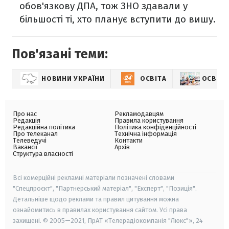
обов'язкову ДПА, тож ЗНО здавали у
більшості ті, хто планує вступити до вишу.
Пов'язані теми:
НОВИНИ УКРАЇНИ
ОСВІТА
ОСВІТА
Про нас
Рекламодавцям
Редакція
Правила користування
Редакційна політика
Політика конфіденційності
Про телеканал
Технічна інформація
Телеведучі
Контакти
Вакансії
Архів
Структура власності
Всі комерційні рекламні матеріали позначені словами
"Спецпроєкт", "Партнерський матеріал", "Експерт", "Позиція".
Детальніше щодо реклами та правил цитування можна
ознайомитись в правилах користування сайтом. Усі права
захищені. © 2005—2021, ПрАТ «Телерадіокомпанія "Люкс"», 24