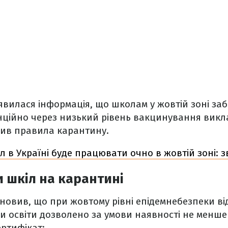
’явилася інформація, що школам у жовтій зоні з
ційно через низький рівень вакцинування викла
вив правила карантину.
л в Україні буде працювати очно в жовтій зоні: з
 шкіл на карантині
новив, що при жовтому рівні епідемнебезпеки ві
и освіти дозволено за умови наявності не менше
ертифікат: