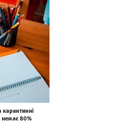
в карантинні
е немає 80%