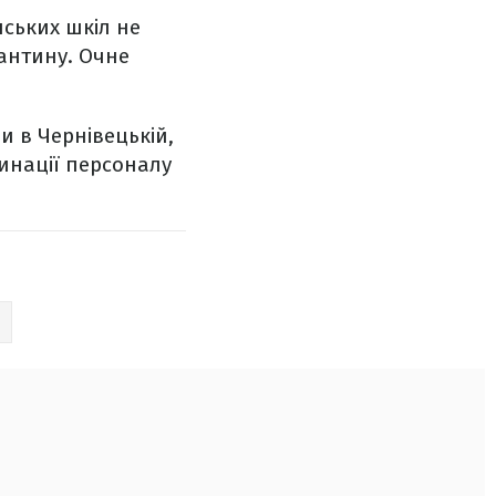
нських шкіл не
антину. Очне
и в Чернівецькій,
цинації персоналу