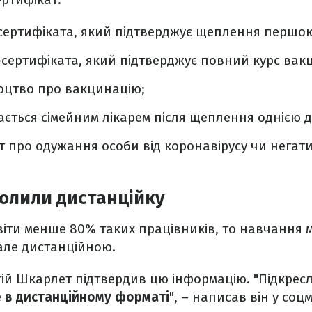
сертифіката, який підтверджує щеплення першо
-сертифіката, який підтверджує повний курс вакц
оцтво про вакцинацію;
дається сімейним лікарем після щеплення однією 
т про одужання особи від коронавірусу чи негат
олили дистанційку
віти менше 80% таких працівників, то навчання 
але дистанційною.
ргій Шкарлет підтвердив цю інформацію. "Підкре
 в дистанційному форматі
", – написав він у соц