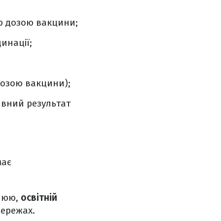
ю дозою вакцини;
инації;
дозою вакцини);
ивний результат
має
слюю,
освітній
мережах.