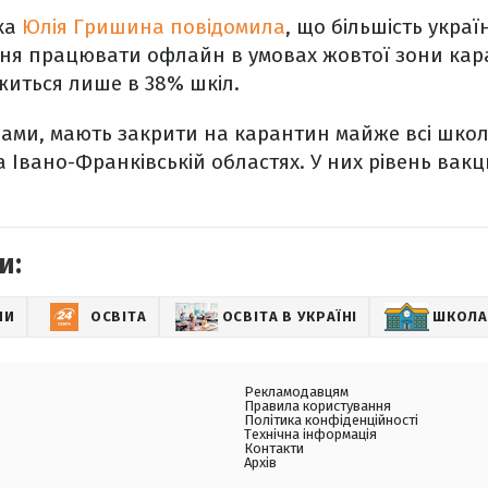
тка
Юлія Гришина повідомила
, що більшість украї
есня працювати офлайн в умовах жовтої зони кар
иться лише в 38% шкіл.
овами, мають закрити на карантин майже всі школ
та Івано-Франківській областях. У них рівень вак
и:
НИ
ОСВІТА
ОСВІТА В УКРАЇНІ
ШКОЛА
Рекламодавцям
Правила користування
Політика конфіденційності
Технічна інформація
Контакти
Архів