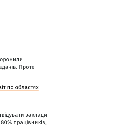
аборонили
дачів. Проте
віт по областях
двідувати заклади
 80% працівників,