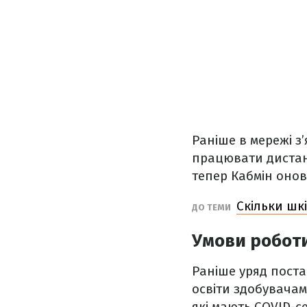
Раніше в мережі з
працювати дистан
тепер Кабмін оно
Скільки шкі
ДО ТЕМИ
Умови роботи
Раніше уряд поста
освіти здобувачам
які мають COVID-с