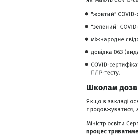
"жовтий" COVID-
"зелений" COVID
міжнародне свід
довідка 063 (ви
COVID-сертифіка
ПЛР-тесту.
Школам дозв
Якщо в закладі ос
продовжуватися, 
Міністр освіти Се
процес триватиме