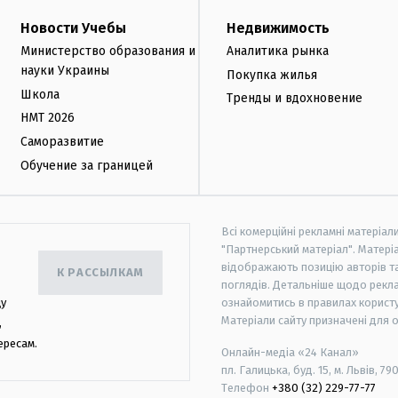
Новости Учебы
Недвижимость
Министерство образования и
Аналитика рынка
науки Украины
Покупка жилья
Школа
Тренды и вдохновение
НМТ 2026
Саморазвитие
Обучение за границей
Всі комерційні рекламні матеріал
"Партнерський матеріал". Матеріа
відображають позицію авторів та 
К РАССЫЛКАМ
поглядів. Детальніше щодо рекл
цу
ознайомитись в правилах користу
Матеріали сайту призначені для 
,
ересам.
Онлайн-медіа «24 Канал»
пл. Галицька, буд. 15, м. Львів, 79
Телефон
+380 (32) 229-77-77