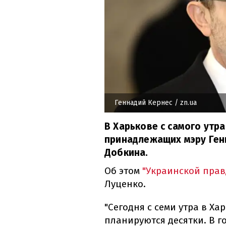
Геннадий Кернес
/ zn.ua
В Харькове с самого утр
принадлежащих мэру Ген
Добкина.
Об этом
"Украинской прав
Луценко.
"Сегодня с семи утра в Х
планируются десятки. В г