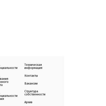
а
Техническая
нциальности
информация
а
Контакты
ования
енного
Вакансии
та
Структура
а
собственности
нциальности
ния
Архив