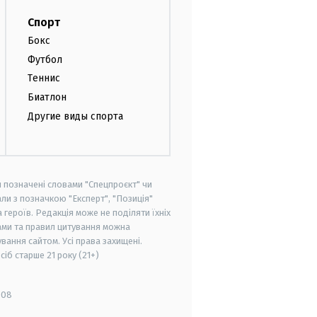
Спорт
Бокс
Футбол
Теннис
Биатлон
Другие виды спорта
и позначені словами "Спецпроєкт" чи
ли з позначкою "Експерт", "Позиція"
героїв. Редакція може не поділяти їхніх
ами та правил цитування можна
вання сайтом. Усі права захищені.
осіб старше
21 року (21+)
008