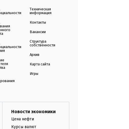
а
Техническая
нциальности
информация
а
Контакты
ования
енного
Вакансии
та
Структура
а
собственности
нциальности
ния
Архив
ние
ателя
Карта сайта
тва
Игры
ирования
Новости экономики
Цена нефти
Курсы валют