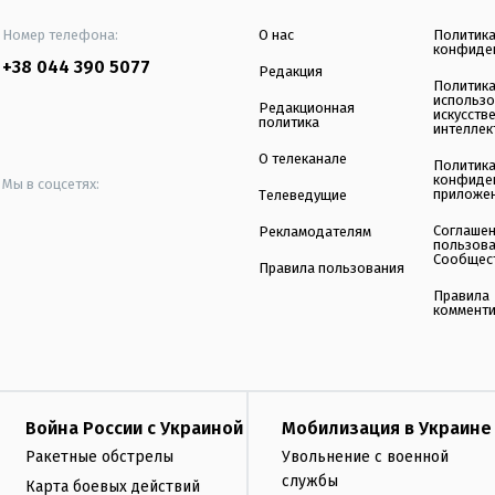
Номер телефона:
О нас
Политик
конфиде
+38 044 390 5077
Редакция
Политик
использ
Редакционная
искусств
политика
интеллек
О телеканале
Политик
конфиде
Мы в соцсетях:
приложе
Телеведущие
Соглаше
Рекламодателям
пользов
Сообщес
Правила пользования
Правила
коммент
Война России с Украиной
Мобилизация в Украине
Ракетные обстрелы
Увольнение с военной
службы
Карта боевых действий