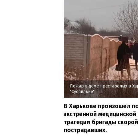
Пожар в доме престарелых в Ха
"Суспильне"
В Харькове произошел по
экстренной медицинской 
трагедии бригады скоро
пострадавших.