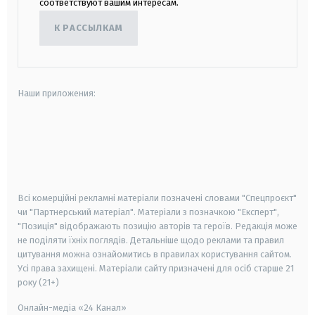
соответствуют вашим интересам.
К РАССЫЛКАМ
Наши приложения:
android
apple
smart tv
samsung smart tv
Всі комерційні рекламні матеріали позначені словами "Спецпроєкт"
чи "Партнерський матеріал". Матеріали з позначкою "Експерт",
"Позиція" відображають позицію авторів та героїв. Редакція може
не поділяти їхніх поглядів. Детальніше щодо реклами та правил
цитування можна ознайомитись в правилах користування сайтом.
Усі права захищені.
Матеріали сайту призначені для осіб старше
21
року (21+)
Онлайн-медіа «24 Канал»