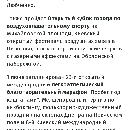
Любченко.
Также пройдет
Открытый кубок города по
воздухоплавательному спорту
на
Михайловской площади, Киевский
открытый фестиваль воздушных змеев в
Пирогово, рок-концерт и шоу фейерверков
с лазерными эффектами на Оболонской
набережной.
1 июня
запланирован 23-й открытый
международный
легкоатлетический
благотворительный марафон
"Пробег под
каштанами", Международный турнир по
кикбоксингу, фольклорно-художественный
праздник на склонах Днепра на Певческом
поле и 8-й Киевский международный
роллер-марафон среди взрослых и детей.