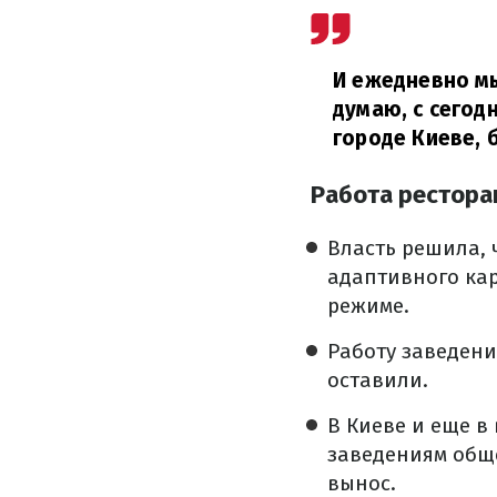
И ежедневно м
думаю, с сегод
городе Киеве, 
Работа рестора
Власть решила, 
адаптивного кар
режиме.
Работу заведени
оставили.
В Киеве и еще в
заведениям обще
вынос.