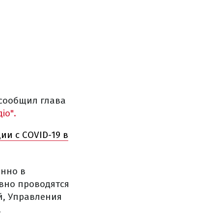
 сообщил глава
іо".
ии с COVID-19 в
енно в
евно проводятся
й, Управления
.