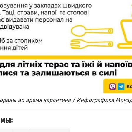
тораны во время карантина / Инфографика Минз
емы: