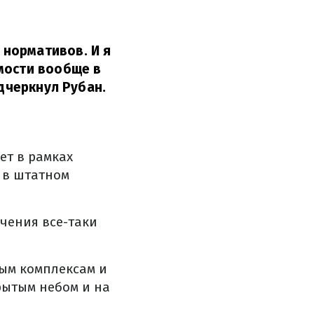
нормативов. И я
мости вообще в
дчеркнул Рубан.
ет в рамках
 в штатном
чения все-таки
ным комплексам и
рытым небом и на