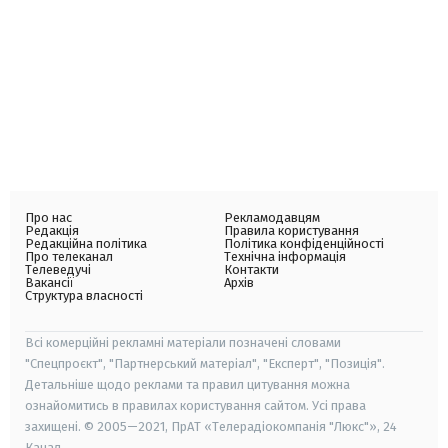
Про нас
Рекламодавцям
Редакція
Правила користування
Редакційна політика
Політика конфіденційності
Про телеканал
Технічна інформація
Телеведучі
Контакти
Вакансії
Архів
Структура власності
Всі комерційні рекламні матеріали позначені словами
"Спецпроєкт", "Партнерський матеріал", "Експерт", "Позиція".
Детальніше щодо реклами та правил цитування можна
ознайомитись в правилах користування сайтом. Усі права
захищені. © 2005—2021, ПрАТ «Телерадіокомпанія "Люкс"», 24
Канал.