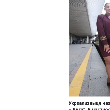
Укрзализныця наз
– Рига". В частн