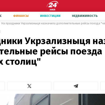
С
ФИНАНСЫ
ИНВЕСТИЦИИ
НЕДВИЖИМОСТЬ
На праздники Укрзализныця назначила дополнительные рейсы поезда "че
1
дники Укрзализныця на
тельные рейсы поезда
х столиц"