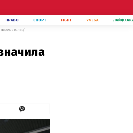
ПРАВО
СПОРТ
FIGHT
УЧЕБА
ЛАЙФХАК
тырех столиц"
значила