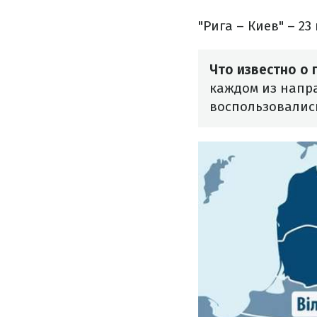
"Рига – Киев" – 23
Что известно о 
каждом из напра
воспользовались