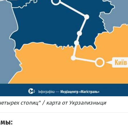
етырех столиц" / карта от Укрзализныци
емы: