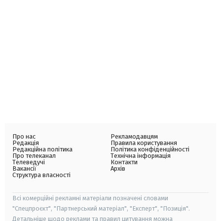
Про нас
Рекламодавцям
Редакція
Правила користування
Редакційна політика
Політика конфіденційності
Про телеканал
Технічна інформація
Телеведучі
Контакти
Вакансії
Архів
Структура власності
Всі комерційні рекламні матеріали позначені словами
"Спецпроєкт", "Партнерський матеріал", "Експерт", "Позиція".
Детальніше щодо реклами та правил цитування можна