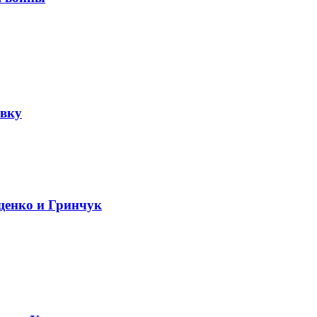
авку
щенко и Гринчук