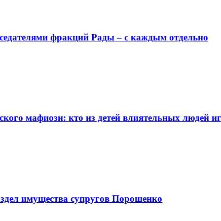
едседателями фракций Рады – с каждым отдельно
кого мафиози: кто из детей влиятельных людей и
аздел имущества супругов Порошенко