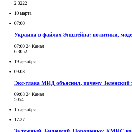
2 322
2
10 марта
07:00
Украина в файлах Эпштейна: политики, моде
07:00
24 Канал
6 305
2
19 декабря
09:08
Экс-глава МИД объяснил, почему Зеленский 
09:08
24 Канал
505
4
15 декабря
17:27
Залужный, Билецкий, Порошенко: КМИС назв