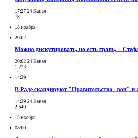
17:27
24 Канал
781
18 ноября
20:02
Можно дискутировать, но есть грань, – Стеф
20:02
24 Канал
1 273
14:29
В Раде скандируют "Правительство –вон" и 
14:29
24 Канал
2 540
15 ноября
08:00