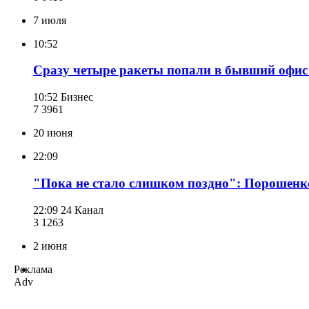
7 июля
10:52
Сразу четыре ракеты попали в бывший офис 
10:52
Бизнес
7 396
1
20 июня
22:09
"Пока не стало слишком поздно": Порошенко
22:09
24 Канал
3 126
3
2 июня
Реклама
Adv