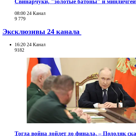
Свинарчуки, "золотые батоны" и миндичгейт
08:00
24 Канал
9 779
Эксклюзивы 24 канала
16:20
24 Канал
918
2
Тогда война дойдет до финала, – Подоляк ска