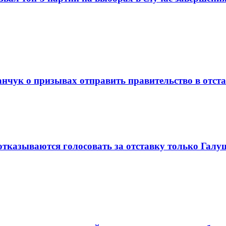
анчук о призывах отправить правительство в отст
отказываются голосовать за отставку только Галу