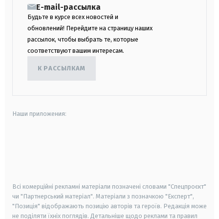
E-mail-рассылка
Будьте в курсе всех новостей и
обновлений! Перейдите на страницу наших
рассылок, чтобы выбрать те, которые
соответствуют вашим интересам.
К РАССЫЛКАМ
Наши приложения:
android
apple
smart tv
samsung smart tv
Всі комерційні рекламні матеріали позначені словами "Спецпроєкт"
чи "Партнерський матеріал". Матеріали з позначкою "Експерт",
"Позиція" відображають позицію авторів та героїв. Редакція може
не поділяти їхніх поглядів. Детальніше щодо реклами та правил