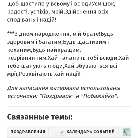
щоб щастило у всьому і всюди
Усмішок,
радості, успіхів, мрій,
Здійснення всіх
сподівань і надій!
***
З днем народження, мій брате!
Будь
здоровим і багатим,
Будь щасливим і
коханим,
Будь найкращим,
незрівнянним.
Хай таланить тобі всюди,
Хай
тебе шанують люди,
Хай збуваються всі
мрії,
Розквітають хай надії!
Для написания материала использованы
источники: "Поздравок" и "Побажайко".
Связанные темы:
ПОЗДРАВЛЕНИЯ
КАЛЕНДАРЬ СОБЫТИЙ