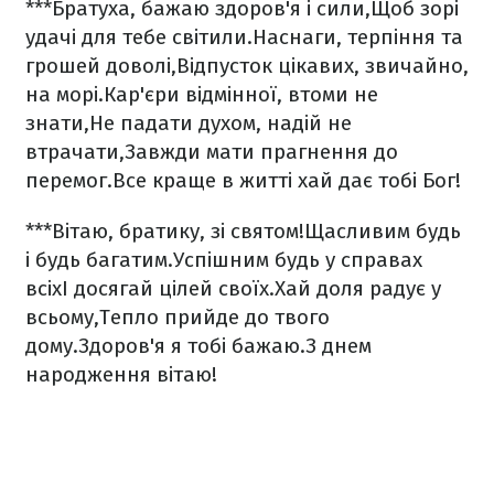
***
Братуха, бажаю здоров'я і сили,
Щоб зорі
удачі для тебе світили.
Наснаги, терпіння та
грошей доволі,
Відпусток цікавих, звичайно,
на морі.
Кар'єри відмінної, втоми не
знати,
Не падати духом, надій не
втрачати,
Завжди мати прагнення до
перемог.
Все краще в житті хай дає тобі Бог!
***
Вітаю, братику, зі святом!
Щасливим будь
і будь багатим.
Успішним будь у справах
всіх
І досягай цілей своїх.
Хай доля радує у
всьому,
Тепло прийде до твого
дому.
Здоров'я я тобі бажаю.
З днем
народження вітаю!