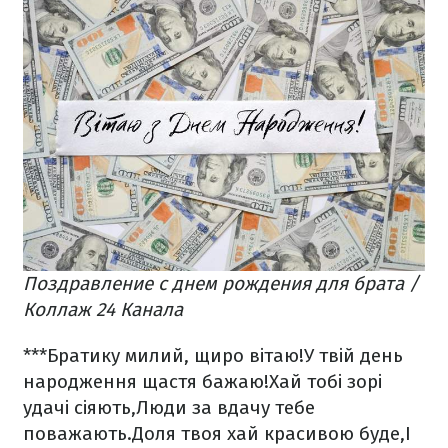
Поздравление с днем рождения для брата /
Коллаж 24 Канала
***
Братику милий, щиро вітаю!
У твій день
народження щастя бажаю!
Хай тобі зорі
удачі сіяють,
Люди за вдачу тебе
поважають.
Доля твоя хай красивою буде,
І