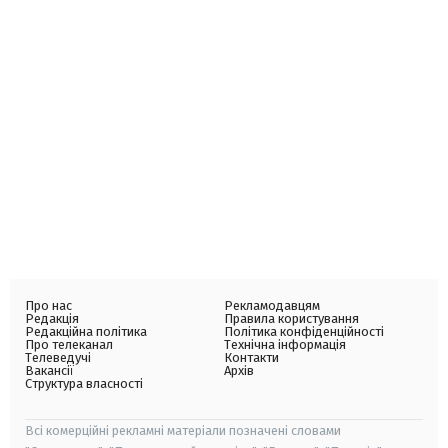
Про нас
Рекламодавцям
Редакція
Правила користування
Редакційна політика
Політика конфіденційності
Про телеканал
Технічна інформація
Телеведучі
Контакти
Вакансії
Архів
Структура власності
Всі комерційні рекламні матеріали позначені словами