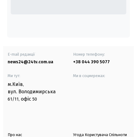
E-mail редакції
Номер телефону:
news24@24tv.com.ua
+38 044 390 5077
Ми тут:
Ми в соцмережах:
м.Київ
,
вул. Володимирська
офіс
61/11,
50
Про нас
Угода Користувача Спільноти