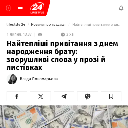
lifestyle 24
Новини про традиції
 Найтепліші привітання з днем народження брату: зворушливі слова у прозі й листівках 
3 хв
1 липня,
13:37
Найтепліші привітання з днем
народження брату:
зворушливі слова у прозі й
листівках
Влада Пономарьова