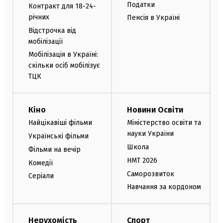
Податки
Контракт для 18-24-
річних
Пенсія в Україні
Відстрочка від
мобілізації
Мобілізація в Україні:
скільки осіб мобілізує
ТЦК
Кіно
Новини Освіти
Найцікавіші фільми
Міністерство освіти та
науки України
Українські фільми
Школа
Фільми на вечір
НМТ 2026
Комедії
Саморозвиток
Серіали
Навчання за кордоном
Нерухомість
Спорт