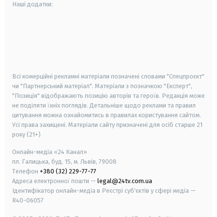
Наші додатки:
android
apple
smart tv
samsung smart tv
Всі комерційні рекламні матеріали позначені словами "Спецпроєкт"
чи "Партнерський матеріал". Матеріали з позначкою "Експерт",
"Позиція" відображають позицію авторів та героїв. Редакція може
не поділяти їхніх поглядів. Детальніше щодо реклами та правил
цитування можна ознайомитись в правилах користування сайтом.
Усі права захищені.
Матеріали сайту призначені для осіб старше
21
року (21+)
Онлайн-медіа «24 Канал»
пл. Галицька, буд. 15, м. Львів, 79008
Телефон
+380 (32) 229-77-77
Адреса електронної пошти —
legal@24tv.com.ua
Ідентифікатор онлайн-медіа в Реєстрі суб'єктів у сфері медіа —
R40-06057