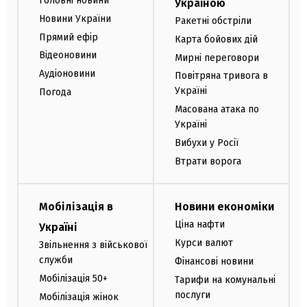
Головні новини
Україною
Новини України
Ракетні обстріли
Прямий ефір
Карта бойових дій
Відеоновини
Мирні переговори
Аудіоновини
Повітряна тривога в
Україні
Погода
Масована атака по
Україні
Вибухи у Росії
Втрати ворога
Мобілізація в
Новини економіки
Ціна нафти
Україні
Курси валют
Звільнення з військової
служби
Фінансові новини
Мобілізація 50+
Тарифи на комунальні
послуги
Мобілізація жінок