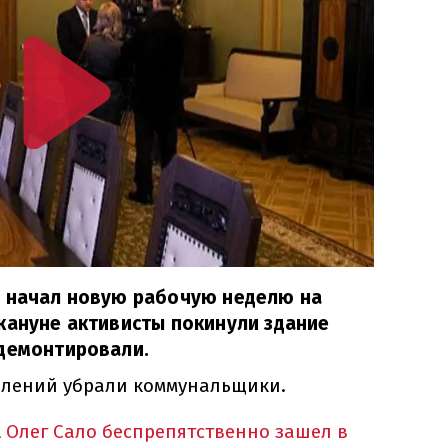
и начал новую рабочую неделю на
кануне активисты покинули здание
 демонтировали.
еплений убрали коммунальщики.
А
Олег Сало беспрепятственно зашел в