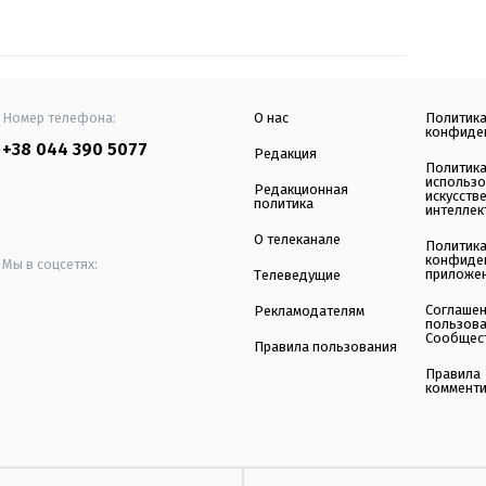
Номер телефона:
О нас
Политик
конфиде
+38 044 390 5077
Редакция
Политик
использ
Редакционная
искусств
политика
интеллек
О телеканале
Политик
конфиде
Мы в соцсетях:
приложе
Телеведущие
Соглаше
Рекламодателям
пользов
Сообщес
Правила пользования
Правила
коммент