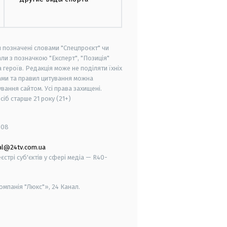
и позначені словами "Спецпроєкт" чи
ли з позначкою "Експерт", "Позиція"
героїв. Редакція може не поділяти їхніх
ами та правил цитування можна
вання сайтом. Усі права захищені.
осіб старше
21 року (21+)
008
al@24tv.com.ua
стрі суб'єктів у сфері медіа — R40-
мпанія "Люкс"», 24 Канал.
smart tv
samsung smart tv