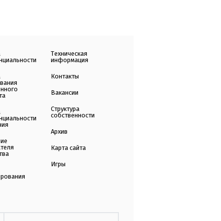
а
Техническая
нциальности
информация
а
Контакты
ования
енного
Вакансии
та
Структура
а
собственности
нциальности
ния
Архив
ние
ателя
Карта сайта
тва
Игры
ирования