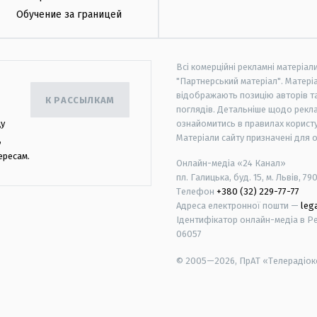
Обучение за границей
Всі комерційні рекламні матеріал
"Партнерський матеріал". Матеріа
відображають позицію авторів та 
К РАССЫЛКАМ
поглядів. Детальніше щодо рекл
цу
ознайомитись в правилах користу
Матеріали сайту призначені для 
,
ересам.
Онлайн-медіа «24 Канал»
пл. Галицька, буд. 15, м. Львів, 79
Телефон
+380 (32) 229-77-77
Адреса електронної пошти —
leg
Ідентифікатор онлайн-медіа в Реє
06057
© 2005—2026,
ПрАТ «Телерадіоко
android
apple