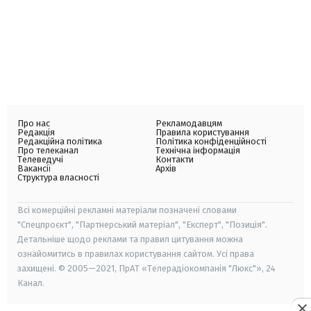
Про нас
Рекламодавцям
Редакція
Правила користування
Редакційна політика
Політика конфіденційності
Про телеканал
Технічна інформація
Телеведучі
Контакти
Вакансії
Архів
Структура власності
Всі комерційні рекламні матеріали позначені словами
"Спецпроєкт", "Партнерський матеріал", "Експерт", "Позиція".
Детальніше щодо реклами та правил цитування можна
ознайомитись в правилах користування сайтом. Усі права
захищені. © 2005—2021, ПрАТ «Телерадіокомпанія "Люкс"», 24
Канал.