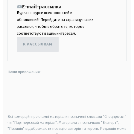
E-mail-рассылка
Будьте в курсе всех новостей и
обновлений! Перейдите на страницу наших
рассылок, чтобы выбрать те, которые
соответствуют вашим интересам.
К РАССЫЛКАМ
Наши приложения:
android
apple
smart tv
samsung smart tv
Всі комерційні рекламні матеріали позначені словами "Спецпроєкт"
чи "Партнерський матеріал". Матеріали з позначкою "Експерт",
"Позиція" відображають позицію авторів та героїв. Редакція може