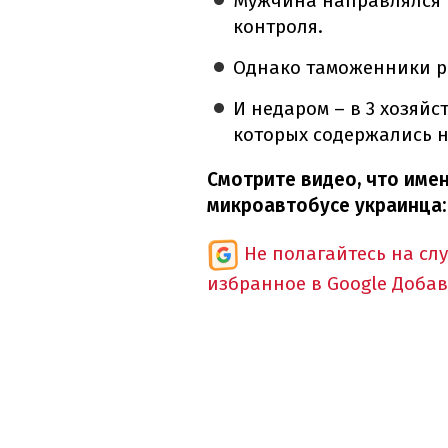
Мужчина направлялся 
контроля.
Однако таможенники р
И недаром – в 3 хозяй
которых содержались 
Смотрите видео, что име
микроавтобусе украинца:
Не полагайтесь на сл
избранное в Google
Добав