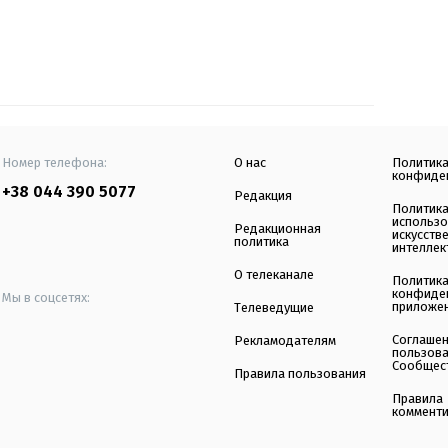
Номер телефона:
О нас
Политик
конфиде
+38 044 390 5077
Редакция
Политик
использ
Редакционная
искусств
политика
интеллек
О телеканале
Политик
конфиде
Мы в соцсетях:
приложе
Телеведущие
Соглаше
Рекламодателям
пользов
Сообщес
Правила пользования
Правила
коммент