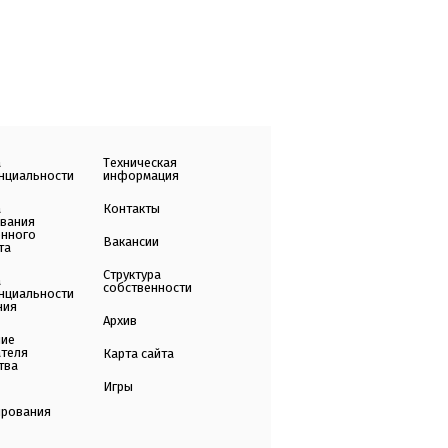
а
Техническая
нциальности
информация
а
Контакты
ования
енного
Вакансии
та
Структура
а
собственности
нциальности
ния
Архив
ние
ателя
Карта сайта
тва
Игры
ирования