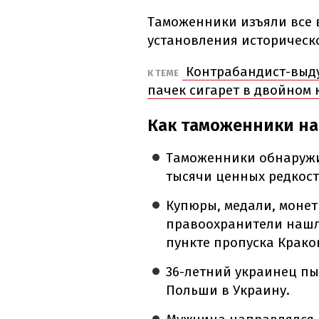
Таможенники изъяли все в
установления историческ
Контрабандист-выду
К ТЕМЕ
пачек сигарет в двойном
Как таможенники н
Таможенники обнаружи
тысячи ценных редкост
Купюры, медали, моне
правоохранители нашл
пункте пропуска Крако
36-летний украинец пы
Польши в Украину.