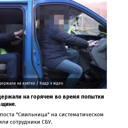
держали на взятке
/ Кадр з відео
держали на горячем во время попытки
вщине.
поста "Смильница" на систематическом
или сотрудники СБУ.