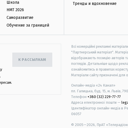
Школа
Тренды и вдохновение
НМТ 2026
Саморазвитие
Обучение за границей
Всі комерційні рекламні матеріал
"Партнерський матеріал". Матеріа
відображають позицію авторів та 
К РАССЫЛКАМ
поглядів. Детальніше щодо рекл
цу
ознайомитись в правилах користу
Матеріали сайту призначені для 
,
ересам.
Онлайн-медіа «24 Канал»
пл. Галицька, буд. 15, м. Львів, 79
Телефон
+380 (32) 229-77-77
Адреса електронної пошти —
leg
Ідентифікатор онлайн-медіа в Реє
06057
© 2005—2026,
ПрАТ «Телерадіоко