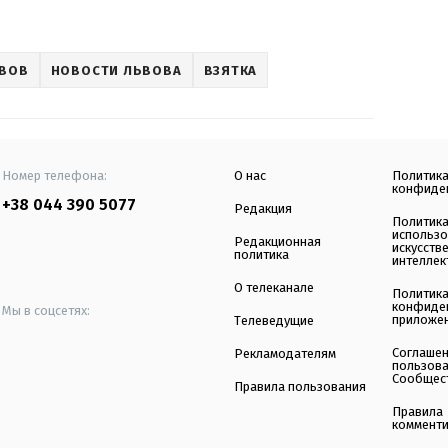
ВОВ
НОВОСТИ ЛЬВОВА
ВЗЯТКА
Номер телефона:
О нас
Политик
конфиде
+38 044 390 5077
Редакция
Политик
использ
Редакционная
искусств
политика
интеллек
О телеканале
Политик
конфиде
Мы в соцсетях:
приложе
Телеведущие
Соглаше
Рекламодателям
пользов
Сообщес
Правила пользования
Правила
коммент