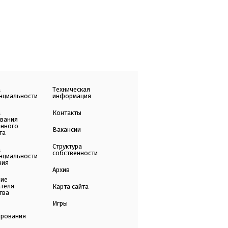
а
Техническая
нциальности
информация
а
Контакты
ования
енного
Вакансии
та
Структура
а
собственности
нциальности
ния
Архив
ние
ателя
Карта сайта
тва
Игры
ирования