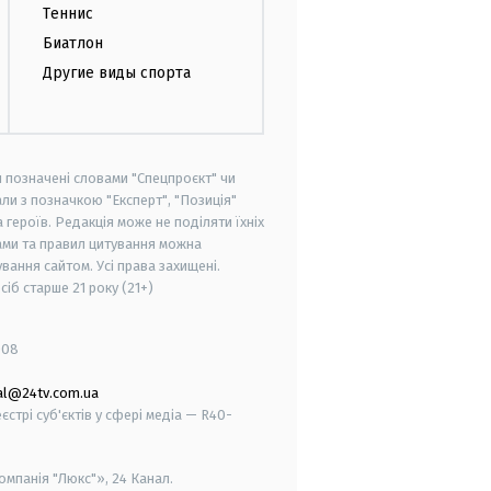
Теннис
Биатлон
Другие виды спорта
и позначені словами "Спецпроєкт" чи
ли з позначкою "Експерт", "Позиція"
героїв. Редакція може не поділяти їхніх
ами та правил цитування можна
вання сайтом. Усі права захищені.
осіб старше
21 року (21+)
008
al@24tv.com.ua
стрі суб'єктів у сфері медіа — R40-
мпанія "Люкс"», 24 Канал.