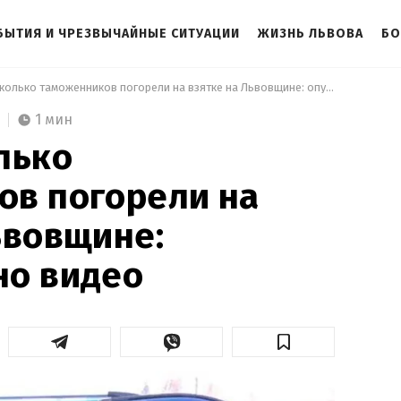
БЫТИЯ И ЧРЕЗВЫЧАЙНЫЕ СИТУАЦИИ
ЖИЗНЬ ЛЬВОВА
БО
 Сразу несколько таможенников погорели на взятке на Львовщине: опубликовано видео 
1 мин
лько
ов погорели на
ьвовщине:
но видео