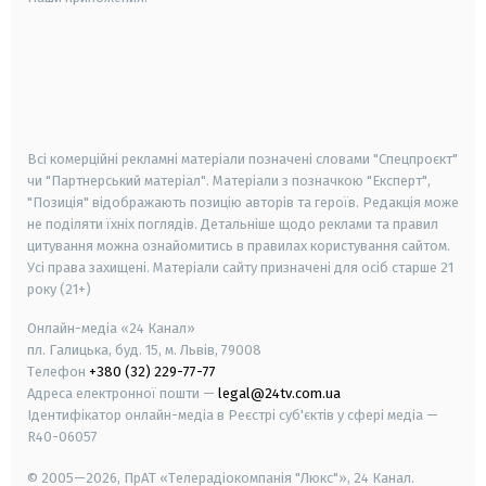
android
apple
smart tv
samsung smart tv
Всі комерційні рекламні матеріали позначені словами "Спецпроєкт"
чи "Партнерський матеріал". Матеріали з позначкою "Експерт",
"Позиція" відображають позицію авторів та героїв. Редакція може
не поділяти їхніх поглядів. Детальніше щодо реклами та правил
цитування можна ознайомитись в правилах користування сайтом.
Усі права захищені.
Матеріали сайту призначені для осіб старше
21
року (21+)
Онлайн-медіа «24 Канал»
пл. Галицька, буд. 15, м. Львів, 79008
Телефон
+380 (32) 229-77-77
Адреса електронної пошти —
legal@24tv.com.ua
Ідентифікатор онлайн-медіа в Реєстрі суб'єктів у сфері медіа —
R40-06057
© 2005—2026,
ПрАТ «Телерадіокомпанія "Люкс"», 24 Канал.