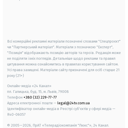
android
apple
smart tv
samsung smart tv
Всі комерційні рекламні матеріали позначені словами "Спецпроєкт"
чи "Партнерський матеріал". Матеріали з позначкою "Експерт",
"Позиція" відображають позицію авторів та героїв. Редакція може
не поділяти їхніх поглядів. Детальніше щодо реклами та правил
цитування можна ознайомитись в правилах користування сайтом.
Усі права захищені.
Матеріали сайту призначені для осіб старше
21
року (21+)
Онлайн-медіа «24 Канал»
пл. Галицька, буд. 15, м. Львів, 79008
Телефон
+380 (32) 229-77-77
Адреса електронної пошти —
legal@24tv.com.ua
Ідентифікатор онлайн-медіа в Реєстрі суб'єктів у сфері медіа —
R40-06057
© 2005—2026,
ПрАТ «Телерадіокомпанія "Люкс"», 24 Канал.