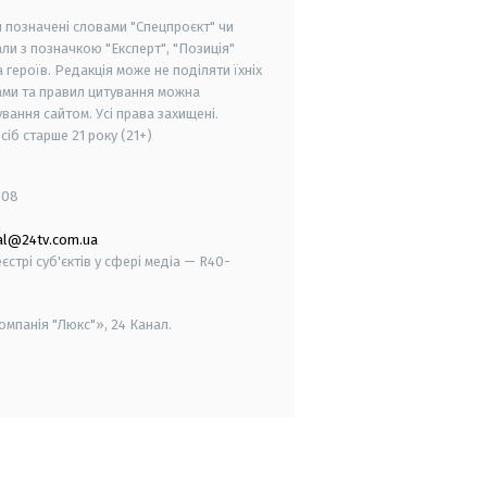
и позначені словами "Спецпроєкт" чи
ли з позначкою "Експерт", "Позиція"
героїв. Редакція може не поділяти їхніх
ами та правил цитування можна
вання сайтом. Усі права захищені.
осіб старше
21 року (21+)
008
al@24tv.com.ua
стрі суб'єктів у сфері медіа — R40-
мпанія "Люкс"», 24 Канал.
smart tv
samsung smart tv