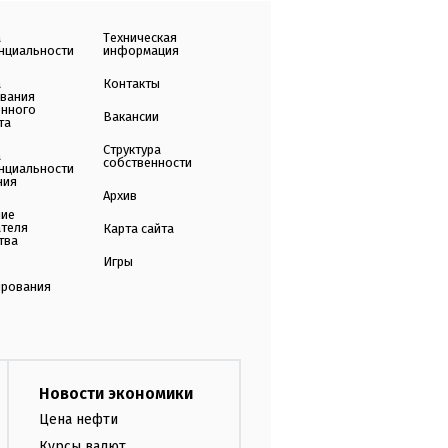
а
Техническая
нциальности
информация
а
Контакты
ования
енного
Вакансии
та
Структура
а
собственности
нциальности
ния
Архив
ние
ателя
Карта сайта
тва
Игры
ирования
Новости экономики
Цена нефти
Курсы валют