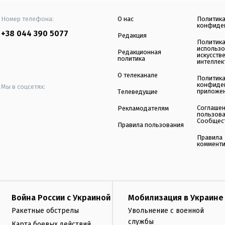
Номер телефона:
О нас
Политик
конфиде
+38 044 390 5077
Редакция
Политик
использ
Редакционная
искусств
политика
интеллек
О телеканале
Политик
конфиде
Мы в соцсетях:
приложе
Телеведущие
Соглаше
Рекламодателям
пользов
Сообщес
Правила пользования
Правила
коммент
Война России с Украиной
Мобилизация в Украине
Ракетные обстрелы
Увольнение с военной
службы
Карта боевых действий