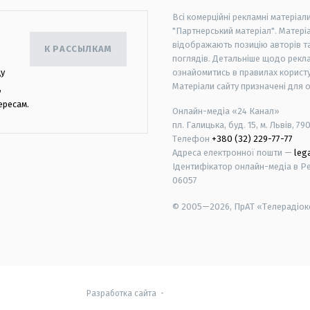
Всі комерційні рекламні матеріал
"Партнерський матеріал". Матеріа
відображають позицію авторів та 
К РАССЫЛКАМ
поглядів. Детальніше щодо рекл
цу
ознайомитись в правилах користу
Матеріали сайту призначені для 
,
ересам.
Онлайн-медіа «24 Канал»
пл. Галицька, буд. 15, м. Львів, 79
Телефон
+380 (32) 229-77-77
Адреса електронної пошти —
leg
Ідентифікатор онлайн-медіа в Реє
06057
© 2005—2026,
ПрАТ «Телерадіоко
android
apple
Разработка сайта
-