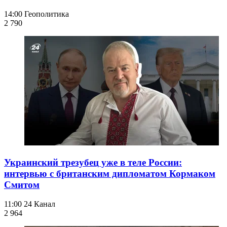
14:00
Геополитика
2 790
Украинский трезубец уже в теле России:
интервью с британским дипломатом Кормаком
Смитом
11:00
24 Канал
2 964