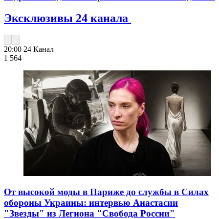
Эксклюзивы 24 канала
20:00
24 Канал
1 564
От высокой моды в Париже до службы в Силах
обороны Украины: интервью Анастасии
"Звезды" из Легиона "Свобода России"