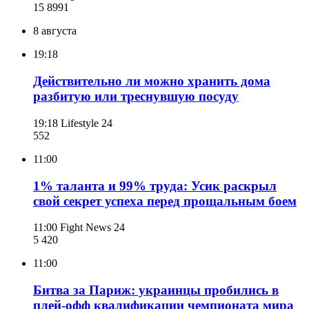
15 899
1
8 августа
19:18
Действительно ли можно хранить дома
разбитую или треснувшую посуду
19:18
Lifestyle 24
552
11:00
1% таланта и 99% труда: Усик раскрыл
свой секрет успеха перед прощальным боем
11:00
Fight News 24
5 420
11:00
Битва за Париж: украинцы пробились в
плей-офф квалификации чемпионата мира