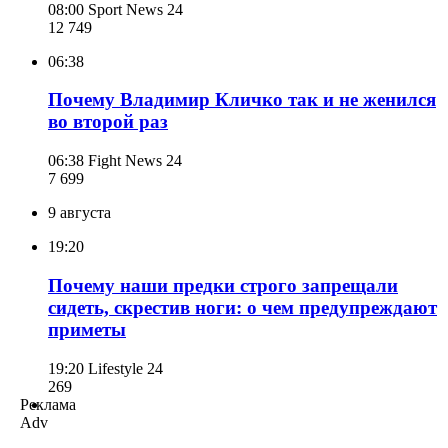
08:00
Sport News 24
12 749
06:38
Почему Владимир Кличко так и не женился
во второй раз
06:38
Fight News 24
7 699
9 августа
19:20
Почему наши предки строго запрещали
сидеть, скрестив ноги: о чем предупреждают
приметы
19:20
Lifestyle 24
269
Реклама
Adv