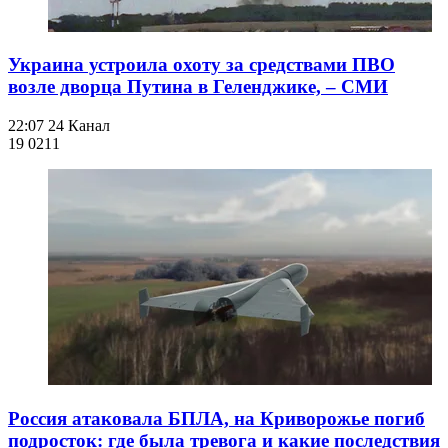
Украина устроила охоту за средствами ПВО
возле дворца Путина в Геленджике, – СМИ
22:07
24 Канал
19 021
1
Россия атаковала БПЛА, на Криворожье погиб
подросток: где была тревога и какие последствия