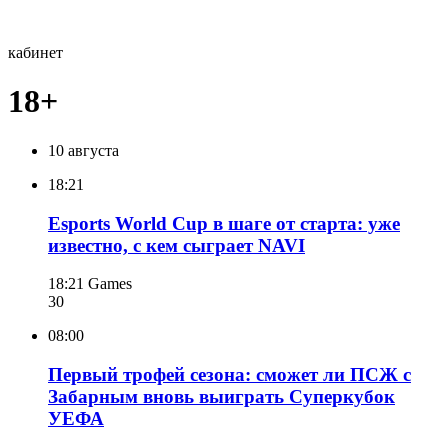
кабинет
18+
10 августа
18:21
Esports World Cup в шаге от старта: уже
известно, с кем сыграет NAVI
18:21
Games
30
08:00
Первый трофей сезона: сможет ли ПСЖ с
Забарным вновь выиграть Суперкубок
УЕФА