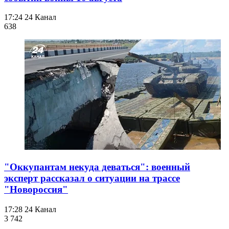
17:24
24 Канал
638
"Оккупантам некуда деваться": военный
эксперт рассказал о ситуации на трассе
"Новороссия"
17:28
24 Канал
3 742