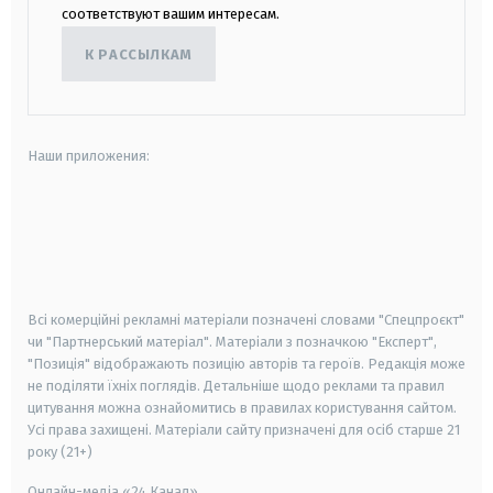
соответствуют вашим интересам.
К РАССЫЛКАМ
Наши приложения:
android
apple
smart tv
samsung smart tv
Всі комерційні рекламні матеріали позначені словами "Спецпроєкт"
чи "Партнерський матеріал". Матеріали з позначкою "Експерт",
"Позиція" відображають позицію авторів та героїв. Редакція може
не поділяти їхніх поглядів. Детальніше щодо реклами та правил
цитування можна ознайомитись в правилах користування сайтом.
Усі права захищені.
Матеріали сайту призначені для осіб старше
21
року (21+)
Онлайн-медіа «24 Канал»