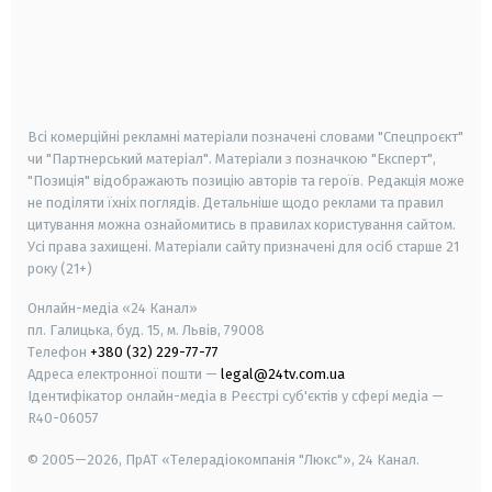
android
apple
smart tv
samsung smart tv
Всі комерційні рекламні матеріали позначені словами "Спецпроєкт"
чи "Партнерський матеріал". Матеріали з позначкою "Експерт",
"Позиція" відображають позицію авторів та героїв. Редакція може
не поділяти їхніх поглядів. Детальніше щодо реклами та правил
цитування можна ознайомитись в правилах користування сайтом.
Усі права захищені.
Матеріали сайту призначені для осіб старше
21
року (21+)
Онлайн-медіа «24 Канал»
пл. Галицька, буд. 15, м. Львів, 79008
Телефон
+380 (32) 229-77-77
Адреса електронної пошти —
legal@24tv.com.ua
Ідентифікатор онлайн-медіа в Реєстрі суб'єктів у сфері медіа —
R40-06057
© 2005—2026,
ПрАТ «Телерадіокомпанія "Люкс"», 24 Канал.