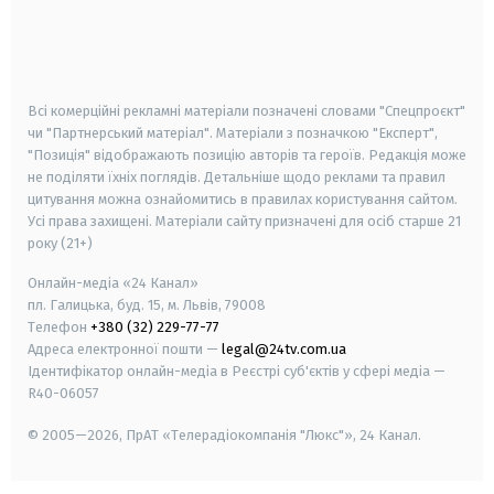
android
apple
smart tv
samsung smart tv
Всі комерційні рекламні матеріали позначені словами "Спецпроєкт"
чи "Партнерський матеріал". Матеріали з позначкою "Експерт",
"Позиція" відображають позицію авторів та героїв. Редакція може
не поділяти їхніх поглядів. Детальніше щодо реклами та правил
цитування можна ознайомитись в правилах користування сайтом.
Усі права захищені.
Матеріали сайту призначені для осіб старше
21
року (21+)
Онлайн-медіа «24 Канал»
пл. Галицька, буд. 15, м. Львів, 79008
Телефон
+380 (32) 229-77-77
Адреса електронної пошти —
legal@24tv.com.ua
Ідентифікатор онлайн-медіа в Реєстрі суб'єктів у сфері медіа —
R40-06057
© 2005—2026,
ПрАТ «Телерадіокомпанія "Люкс"», 24 Канал.