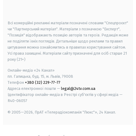
smart tv
samsung smart tv
Всі комерційні рекламні матеріали позначені словами "Спецпроєкт"
чи "Партнерський матеріал". Матеріали з позначкою "Експерт",
"Позиція" відображають позицію авторів та героїв. Редакція може
не поділяти їхніх поглядів. Детальніше щодо реклами та правил
цитування можна ознайомитись в правилах користування сайтом.
Усі права захищені.
Матеріали сайту призначені для осіб старше
21
року (21+)
Онлайн-медіа «24 Канал»
пл. Галицька, буд. 15, м. Львів, 79008
Телефон
+380 (32) 229-77-77
Адреса електронної пошти —
legal@24tv.com.ua
Ідентифікатор онлайн-медіа в Реєстрі суб'єктів у сфері медіа —
R40-06057
© 2005—2026,
ПрАТ «Телерадіокомпанія "Люкс"», 24 Канал.