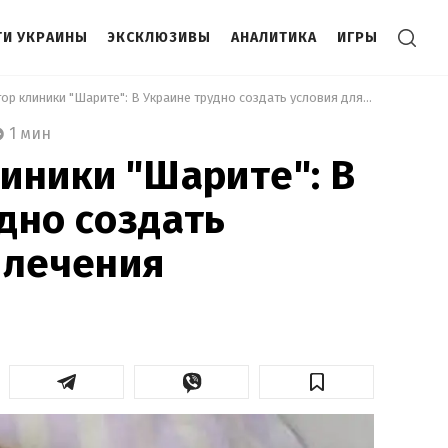
И УКРАИНЫ
ЭКСКЛЮЗИВЫ
АНАЛИТИКА
ИГРЫ
 Директор клиники "Шарите": В Украине трудно создать условия для лечения Тимошенко 
1 мин
иники "Шарите": В
дно создать
 лечения