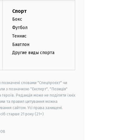
Спорт
Бокс
Футбол
Теннис
Биатлон
Другие виды спорта
и позначені словами "Спецпроєкт" чи
ли з позначкою "Експерт", "Позиція"
героїв. Редакція може не поділяти їхніх
ами та правил цитування можна
вання сайтом. Усі права захищені.
осіб старше
21 року (21+)
008