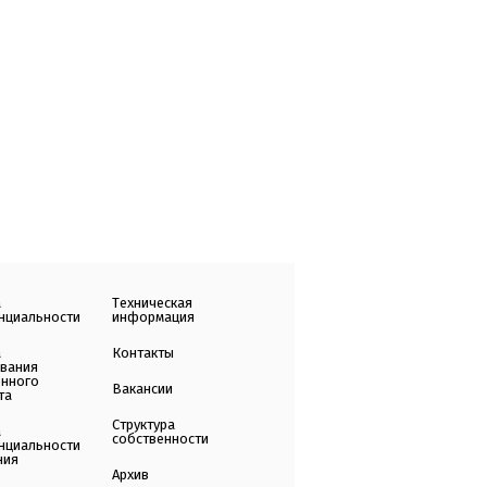
а
Техническая
нциальности
информация
а
Контакты
ования
енного
Вакансии
та
Структура
а
собственности
нциальности
ния
Архив