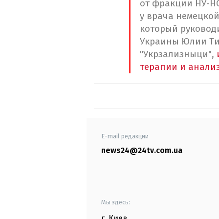
от фракции НУ-НС
у врача немецкой
который руковод
Украины Юлии Ти
"Укрзализныци",
терапии и анали
E-mail редакции
news24@24tv.com.ua
Мы здесь:
г. Киев
,