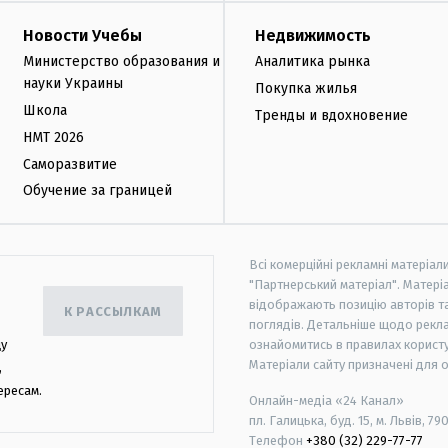
Новости Учебы
Недвижимость
Министерство образования и
Аналитика рынка
науки Украины
Покупка жилья
Школа
Тренды и вдохновение
НМТ 2026
Саморазвитие
Обучение за границей
Всі комерційні рекламні матеріал
"Партнерський матеріал". Матеріа
відображають позицію авторів та 
К РАССЫЛКАМ
поглядів. Детальніше щодо рекл
цу
ознайомитись в правилах користу
Матеріали сайту призначені для 
,
ересам.
Онлайн-медіа «24 Канал»
пл. Галицька, буд. 15, м. Львів, 79
Телефон
+380 (32) 229-77-77