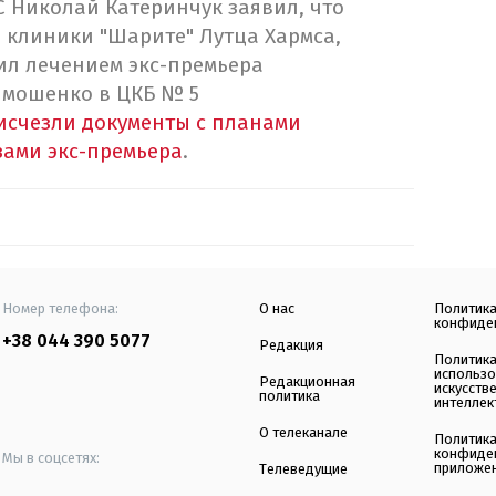
 Николай Катеринчук заявил, что
 клиники "Шарите" Лутца Хармса,
ил лечением экс-премьера
мошенко в ЦКБ № 5
исчезли документы с планами
зами экс-премьера
.
Номер телефона:
О нас
Политик
конфиде
+38 044 390 5077
Редакция
Политик
использ
Редакционная
искусств
политика
интеллек
О телеканале
Политик
конфиде
Мы в соцсетях:
приложе
Телеведущие