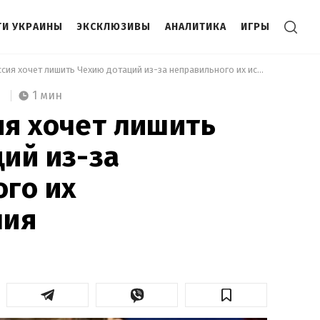
И УКРАИНЫ
ЭКСКЛЮЗИВЫ
АНАЛИТИКА
ИГРЫ
 Еврокомиссия хочет лишить Чехию дотаций из-за неправильного их использования 
1 мин
я хочет лишить
ий из-за
го их
ния