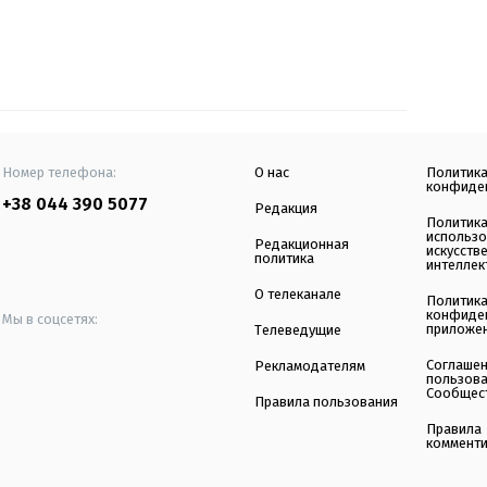
Номер телефона:
О нас
Политик
конфиде
+38 044 390 5077
Редакция
Политик
использ
Редакционная
искусств
политика
интеллек
О телеканале
Политик
конфиде
Мы в соцсетях:
приложе
Телеведущие
Соглаше
Рекламодателям
пользов
Сообщес
Правила пользования
Правила
коммент