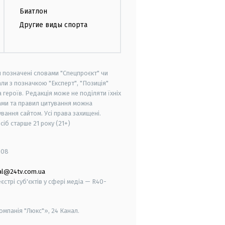
Биатлон
Другие виды спорта
и позначені словами "Спецпроєкт" чи
ли з позначкою "Експерт", "Позиція"
героїв. Редакція може не поділяти їхніх
ами та правил цитування можна
вання сайтом. Усі права захищені.
осіб старше
21 року (21+)
008
al@24tv.com.ua
стрі суб'єктів у сфері медіа — R40-
мпанія "Люкс"», 24 Канал.