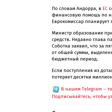
По словам Андорра, в
ЕС
с
финансовую помощь по на
Еврокомиссар планирует п
Министр образования пр
средств. Недавно глава п
Соботка заявил, что за пя
от общей суммы, выделен
бюджетный период.
Если поступления из дот
потеряет десятки миллион
В нашем Telegram – т
Подписывайтесь, чтобы у