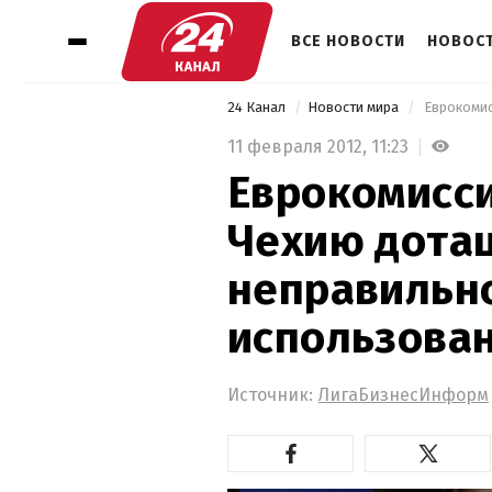
ВСЕ НОВОСТИ
НОВОСТ
24 Канал
Новости мира
11 февраля 2012,
11:23
Еврокомисси
Чехию дотац
неправильно
использова
Источник:
ЛигаБизнесИнформ