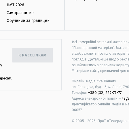
НМТ 2026
Саморазвитие
Обучение за границей
Всі комерційні рекламні матеріал
"Партнерський матеріал". Матеріа
відображають позицію авторів та 
К РАССЫЛКАМ
поглядів. Детальніше щодо рекл
цу
ознайомитись в правилах користу
Матеріали сайту призначені для 
,
ересам.
Онлайн-медіа «24 Канал»
пл. Галицька, буд. 15, м. Львів, 79
Телефон
+380 (32) 229-77-77
Адреса електронної пошти —
leg
Ідентифікатор онлайн-медіа в Реє
06057
© 2005—2026,
ПрАТ «Телерадіоко