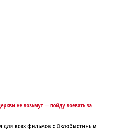
церкви
не возьмут
—
пойду
воевать
за
я для
всех фильмов
с
Охлобыстиным