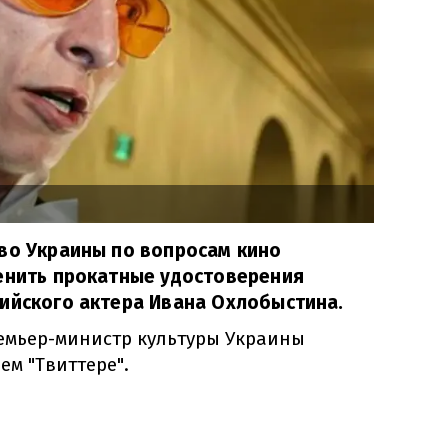
во Украины по вопросам кино
менить прокатные удостоверения
ийского актера Ивана Охлобыстина.
емьер
-
министр
культуры
Украины
ем "
Твиттере"
.