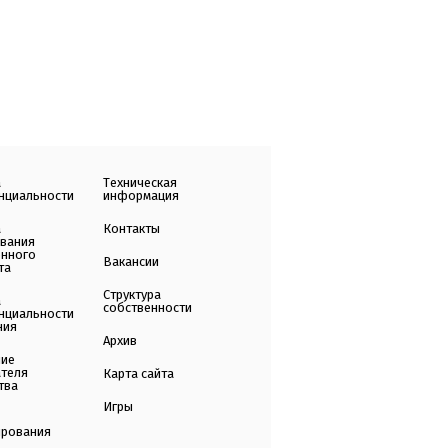
а
Техническая
нциальности
информация
а
Контакты
ования
енного
Вакансии
та
Структура
а
собственности
нциальности
ния
Архив
ние
ателя
Карта сайта
тва
Игры
ирования