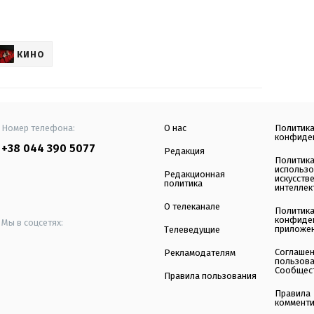
КИНО
Номер телефона:
О нас
Политик
конфиде
+38 044 390 5077
Редакция
Политик
использ
Редакционная
искусств
политика
интеллек
О телеканале
Политик
конфиде
Мы в соцсетях:
приложе
Телеведущие
Соглаше
Рекламодателям
пользов
Сообщес
Правила пользования
Правила
коммент