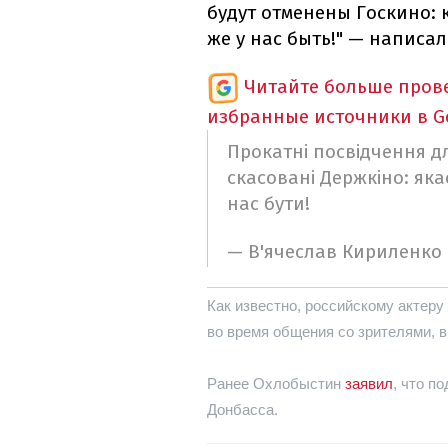
будут
отменены
Госкино
:
же
у нас
быть!
"
— написал
Читайте больше пров
избранные источники в G
Прокатні посвідчення дл
скасовані Держкіно: яка
нас бути!
— В'ячеслав Кириленко
Как известно
,
российскому актеру
во время
общения
со зрителями
,
в
Ранее
Охлобыстин
заявил
,
что по
Донбасса
.