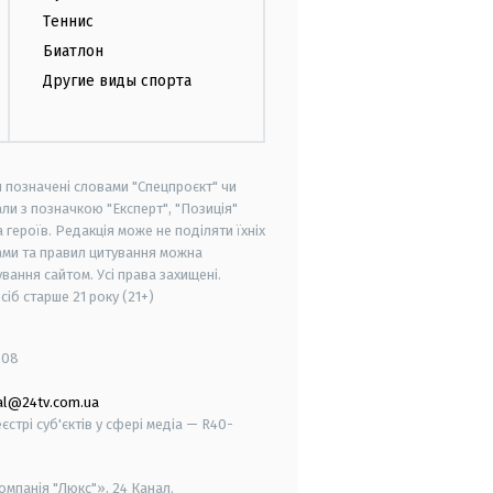
Теннис
Биатлон
Другие виды спорта
и позначені словами "Спецпроєкт" чи
ли з позначкою "Експерт", "Позиція"
героїв. Редакція може не поділяти їхніх
ами та правил цитування можна
вання сайтом. Усі права захищені.
осіб старше
21 року (21+)
008
al@24tv.com.ua
стрі суб'єктів у сфері медіа — R40-
мпанія "Люкс"», 24 Канал.