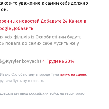
какое-то уважение
к самим себе
должно
он.
еренных новостей
Добавьте 24 Канал в
oogle
Добавить
я усіх фільмів із Охлобистіним будуть
сь повага до самих себе мусить же у
 (@KyrylenkoVyach)
4 Грудень 2014
Ивану
Охлобыстину
в городе
Тула
прямо на
сцене
,
ручили
бутылку
с кровью.
ддерживает
ввод российских
войск
на территорию