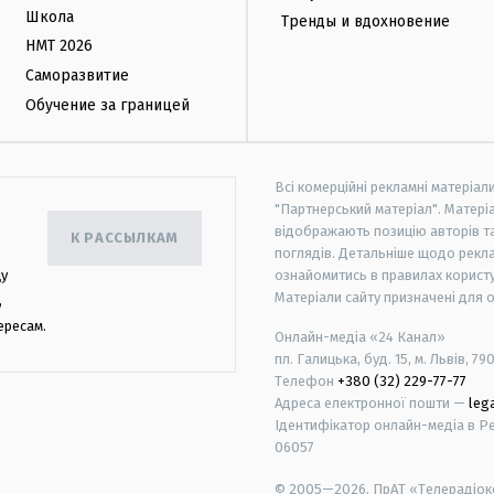
Школа
Тренды и вдохновение
НМТ 2026
Саморазвитие
Обучение за границей
Всі комерційні рекламні матеріал
"Партнерський матеріал". Матеріа
відображають позицію авторів та 
К РАССЫЛКАМ
поглядів. Детальніше щодо рекл
цу
ознайомитись в правилах користу
Матеріали сайту призначені для 
,
ересам.
Онлайн-медіа «24 Канал»
пл. Галицька, буд. 15, м. Львів, 79
Телефон
+380 (32) 229-77-77
Адреса електронної пошти —
leg
Ідентифікатор онлайн-медіа в Реє
06057
© 2005—2026,
ПрАТ «Телерадіоко