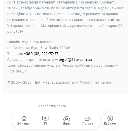
чи "Партнерський матеріал". Матеріали з позначкою "Експерт",
"Позиція" відображають позицію авторів та героїв. Редакція може
не поділяти їхніх поглядів. Детальніше щодо реклами та правил
цитування можна ознайомитись в правилах користування сайтом.
Усі права захищені.
Матеріали сайту призначені для осіб старше
21
року (21+)
Онлайн-медіа «24 Канал»
пл. Галицька, буд. 15, м. Львів, 79008
Телефон
+380 (32) 229-77-77
Адреса електронної пошти —
legal@24tv.com.ua
Ідентифікатор онлайн-медіа в Реєстрі суб'єктів у сфері медіа —
R40-06057
© 2005—2026,
ПрАТ «Телерадіокомпанія "Люкс"», 24 Канал.
Разработка сайта
-
24 Канал
TV
Игры
Погода
Кабинет