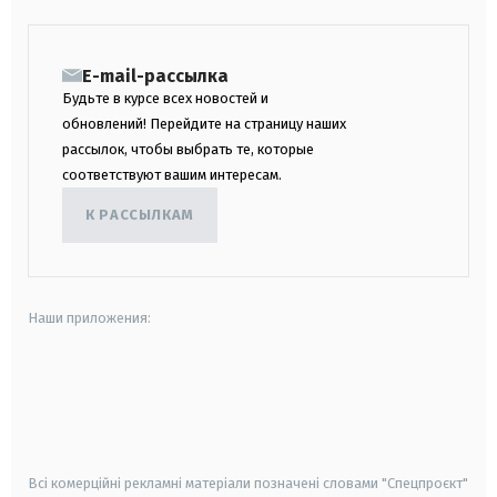
E-mail-рассылка
Будьте в курсе всех новостей и
обновлений! Перейдите на страницу наших
рассылок, чтобы выбрать те, которые
соответствуют вашим интересам.
К РАССЫЛКАМ
Наши приложения:
android
apple
smart tv
samsung smart tv
Всі комерційні рекламні матеріали позначені словами "Спецпроєкт"