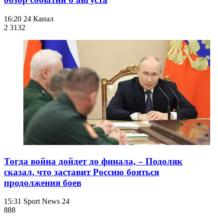
16:20
24 Канал
2 313
2
Тогда война дойдет до финала, – Подоляк
сказал, что заставит Россию бояться
продолжения боев
15:31
Sport News 24
888