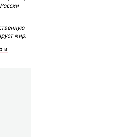
 России
бственную
ирует мир.
р и