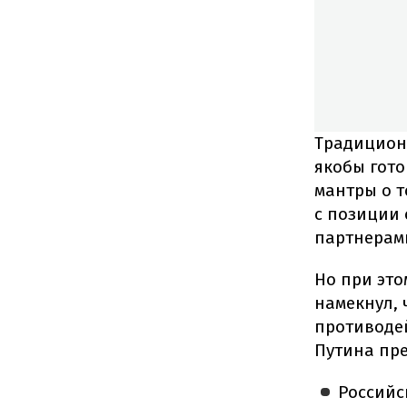
Традиционн
якобы гото
мантры о т
с позиции 
партнерам
Но при это
намекнул, 
противодей
Путина пр
Российс