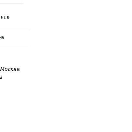
 НЕ В
НА
 Москве.
а