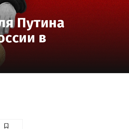
ля Путина
оссии в