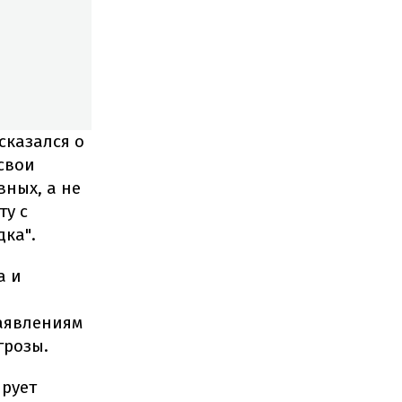
сказался о
свои
вных, а не
ту с
ка".
а и
заявлениям
грозы.
ирует