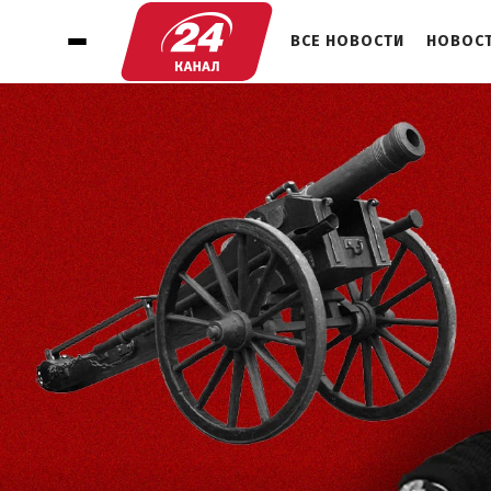
ВСЕ НОВОСТИ
НОВОСТ
1
ИНАУГУРАЦИЯ ПРЕЗИДЕНТА РОССИИ:
КРЕМЛЬ ХОЧЕТ ПОКАЗАТЬ, ЧТО
ПУТИН НЕ В ИЗОЛЯЦИИ
2
ПОЧЕМУ ФРАНЦИЯ И НЕКОТОРЫЕ
СТРАНЫ ЕС ПОСЕТИЛИ ЦЕРЕМОНИЮ
ПУТИНА
3
ИНАУГУРАЦИЯ В 2024 – ЧЕГО ОТ
ПУТИНА ЖДАТЬ ДАЛЬШЕ