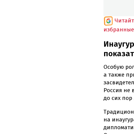
Читайт
избранные
Инаугур
показат
Особую рол
а также пр
засвидетел
Россия не 
до сих пор
Традицион
на инаугу
дипломатич