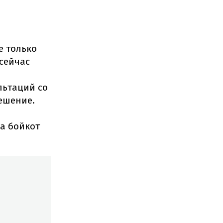
е только
сейчас
льтаций со
ешение.
а бойкот