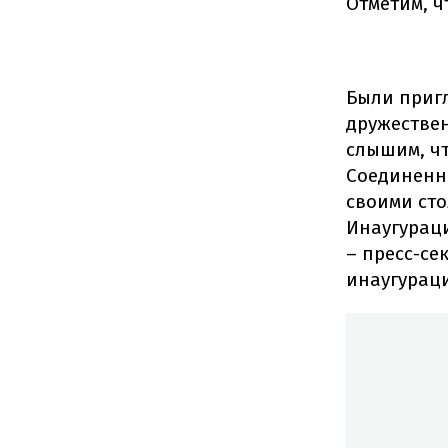
Отметим, ч
Были приг
дружествен
слышим, чт
Соединенн
своими сто
Инаугураци
– пресс-се
инаугурац