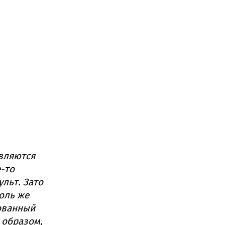
являются
-то
льт. Зато
толь же
ованный
 образом,