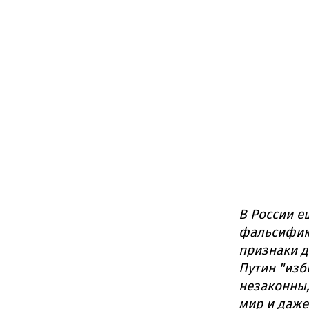
В России е
фальсифика
признаки д
Путин "изб
незаконны,
мир и даже