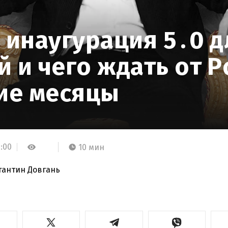
 инаугурация 5․0 д
 и чего ждать от Р
ие месяцы
9:00
10 мин
тантин Довгань