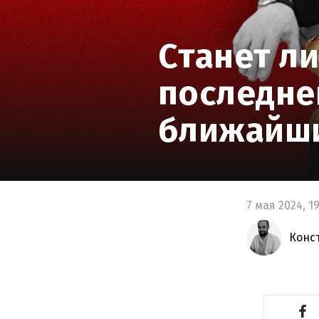
Станет ли
последней
ближайш
7 мая 2024,
1
Конс