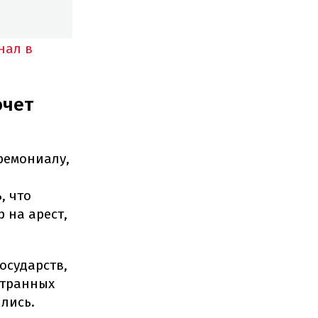
нал в
очет
ремониалу,
, что
 на арест,
осударств,
странных
лись.