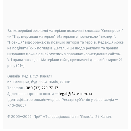
android
apple
smart tv
samsung smart tv
Всі комерційні рекламні матеріали позначені словами "Спецпроєкт"
чи "Партнерський матеріал". Матеріали з позначкою "Експерт",
"Позиція" відображають позицію авторів та героїв. Редакція може
не поділяти їхніх поглядів. Детальніше щодо реклами та правил
цитування можна ознайомитись в правилах користування сайтом.
Усі права захищені.
Матеріали сайту призначені для осіб старше
21
року (21+)
Онлайн-медіа «24 Канал»
пл. Галицька, буд. 15, м. Львів, 79008
Телефон
+380 (32) 229-77-77
Адреса електронної пошти —
legal@24tv.com.ua
Ідентифікатор онлайн-медіа в Реєстрі суб'єктів у сфері медіа —
R40-06057
© 2005—2026,
ПрАТ «Телерадіокомпанія "Люкс"», 24 Канал.