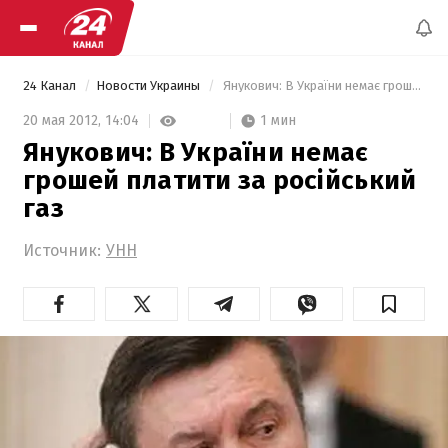
24 Канал
Новости Украины
 Янукович: В України немає грошей платити за російський газ 
1 мин
20 мая 2012,
14:04
Янукович: В України немає
грошей платити за російський
газ
Источник:
УНН