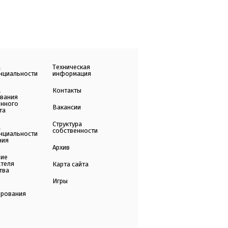
а
Техническая
нциальности
информация
а
Контакты
ования
енного
Вакансии
та
Структура
а
собственности
нциальности
ния
Архив
ние
ателя
Карта сайта
тва
Игры
ирования