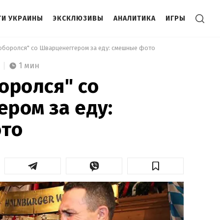
И УКРАИНЫ
ЭКСКЛЮЗИВЫ
АНАЛИТИКА
ИГРЫ
поборолся" со Шварценеггером за еду: смешные фото 
1 мин
оролся" со
ром за еду:
то