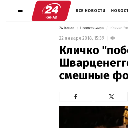
ВСЕ НОВОСТИ
НОВОСТ
24 Канал
Новости мира
 Кличко "
22 января 2018,
15:39
Кличко "поб
Шварценегге
смешные фо