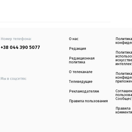
Номер телефона:
О нас
Политик
конфиде
+38 044 390 5077
Редакция
Политик
использ
Редакционная
искусств
политика
интеллек
О телеканале
Политик
конфиде
Мы в соцсетях:
приложе
Телеведущие
Соглаше
Рекламодателям
пользов
Сообщес
Правила пользования
Правила
коммент