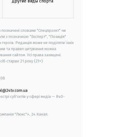
Другие виды спорта
и позначені словами "Спецпроєкт" чи
ли з позначкою "Експерт", "Позиція"
героїв. Редакція може не поділяти їхніх
ами та правил цитування можна
вання сайтом. Усі права захищені.
осіб старше
21 року (21+)
008
al@24tv.com.ua
стрі суб'єктів у сфері медіа — R40-
мпанія "Люкс"», 24 Канал.
smart tv
samsung smart tv