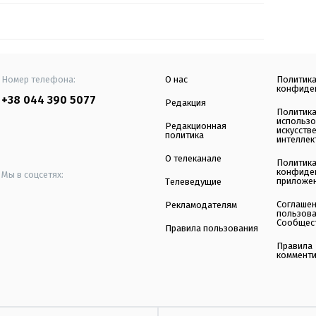
Номер телефона:
О нас
Политик
конфиде
+38 044 390 5077
Редакция
Политик
использ
Редакционная
искусств
политика
интеллек
О телеканале
Политик
конфиде
Мы в соцсетях:
приложе
Телеведущие
Соглаше
Рекламодателям
пользов
Сообщес
Правила пользования
Правила
коммент