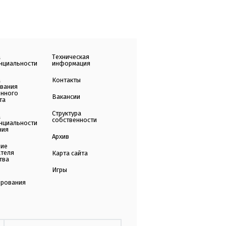
а
Техническая
нциальности
информация
а
Контакты
ования
енного
Вакансии
та
Структура
а
собственности
нциальности
ния
Архив
ние
ателя
Карта сайта
тва
Игры
ирования