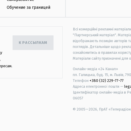
Обучение за границей
Всі комерційні рекламні матеріал
"Партнерський матеріал". Матеріа
відображають позицію авторів та 
К РАССЫЛКАМ
поглядів. Детальніше щодо рекл
цу
ознайомитись в правилах користу
Матеріали сайту призначені для 
,
ересам.
Онлайн-медіа «24 Канал»
пл. Галицька, буд. 15, м. Львів, 79
Телефон
+380 (32) 229-77-77
Адреса електронної пошти —
leg
Ідентифікатор онлайн-медіа в Реє
06057
© 2005—2026,
ПрАТ «Телерадіоко
android
apple