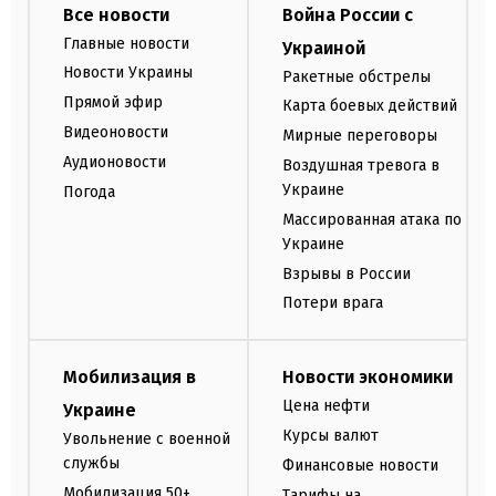
Все новости
Война России с
Главные новости
Украиной
Новости Украины
Ракетные обстрелы
Прямой эфир
Карта боевых действий
Видеоновости
Мирные переговоры
Аудионовости
Воздушная тревога в
Украине
Погода
Массированная атака по
Украине
Взрывы в России
Потери врага
Мобилизация в
Новости экономики
Цена нефти
Украине
Курсы валют
Увольнение с военной
службы
Финансовые новости
Мобилизация 50+
Тарифы на