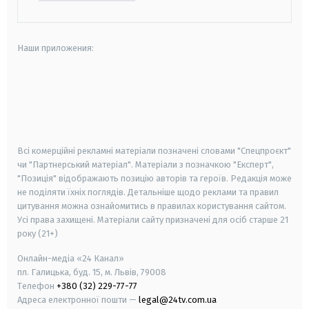
Наши приложения:
android
apple
smart tv
samsung smart tv
Всі комерційні рекламні матеріали позначені словами "Спецпроєкт"
чи "Партнерський матеріал". Матеріали з позначкою "Експерт",
"Позиція" відображають позицію авторів та героїв. Редакція може
не поділяти їхніх поглядів. Детальніше щодо реклами та правил
цитування можна ознайомитись в правилах користування сайтом.
Усі права захищені.
Матеріали сайту призначені для осіб старше
21
року (21+)
Онлайн-медіа «24 Канал»
пл. Галицька, буд. 15, м. Львів, 79008
Телефон
+380 (32) 229-77-77
Адреса електронної пошти —
legal@24tv.com.ua