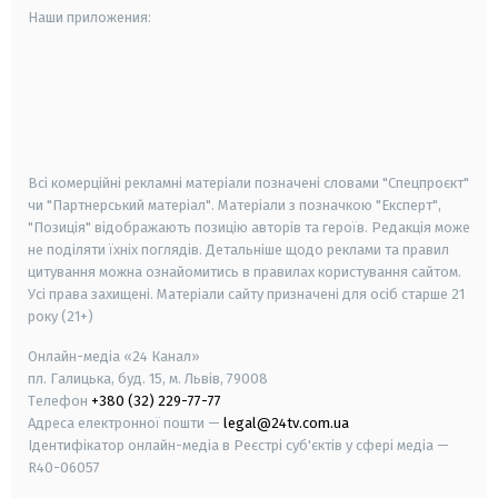
Наши приложения:
android
apple
smart tv
samsung smart tv
Всі комерційні рекламні матеріали позначені словами "Спецпроєкт"
чи "Партнерський матеріал". Матеріали з позначкою "Експерт",
"Позиція" відображають позицію авторів та героїв. Редакція може
не поділяти їхніх поглядів. Детальніше щодо реклами та правил
цитування можна ознайомитись в правилах користування сайтом.
Усі права захищені.
Матеріали сайту призначені для осіб старше
21
року (21+)
Онлайн-медіа «24 Канал»
пл. Галицька, буд. 15, м. Львів, 79008
Телефон
+380 (32) 229-77-77
Адреса електронної пошти —
legal@24tv.com.ua
Ідентифікатор онлайн-медіа в Реєстрі суб'єктів у сфері медіа —
R40-06057