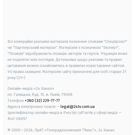
android
apple
smart tv
samsung smart tv
Всі комерційні рекламні матеріали позначені словами "Спецпроєкт"
чи "Партнерський матеріал". Матеріали з позначкою "Експерт",
"Позиція" відображають позицію авторів та героїв. Редакція може
не поділяти їхніх поглядів. Детальніше щодо реклами та правил
цитування можна ознайомитись в правилах користування сайтом.
Усі права захищені.
Матеріали сайту призначені для осіб старше
21
року (21+)
Онлайн-медіа «24 Канал»
пл. Галицька, буд. 15, м. Львів, 79008
Телефон
+380 (32) 229-77-77
Адреса електронної пошти —
legal@24tv.com.ua
Ідентифікатор онлайн-медіа в Реєстрі суб'єктів у сфері медіа —
R40-06057
© 2005—2026,
ПрАТ «Телерадіокомпанія "Люкс"», 24 Канал.